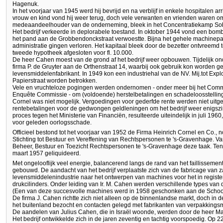
Hagenuk.
In het voorjaar van 1945 werd hij bevrijd en na verblijf in enkele hospitalen arr
vrouw en kind vond hij weer terug, doch vele verwanten en vrienden waren 
medeaandeelhouder van de onderneming, bleek in het Concentratiekamp Sobi
Het bedrijf verkeerde in deplorabele toestand. In oktober 1944 vond een bom
het pand aan de Grobbendonckstraat verwoestte. Bijna het gehele machinepa
administratie gingen verloren. Het kapitaal bleek door de bezetter ontvreemd 
tweede hypotheek afgesloten voor fl. 10.000.
De heer Cahen moest van de grond af het bedrijf weer opbouwen. Tijdelijk ond
firma P. de Gruyter aan de Orthenstraat 14, waarbij ook gebruik kon worden
levensmiddelenfabrikant. In 1949 kon een industriehal van de NV. Mij.tot Exp
Papierstraat worden betrokken.
Vele en vruchteloze pogingen werden ondernomen - onder meer bij het Com
Enquête Commissie - om (voldoende) herstelbetalingen en schadeloosstellinge
Cornel was niet mogelijk. Vergoedingen voor gederfde rente werden niet uitge
rentebetalingen voor de gedwongen geldleningen om het bedrijf weer enigs
proces tegen het Ministerie van Financiën, resulteerde uiteindelijk in juli 1960, 
voor geleden oorlogsschade.
Officieel bestond tot het voorjaar van 1952 de Firma Heinrich Cornel en Co., 
Stichting tot Bestuur en Vereffening van Rechtspersonen te 's-Gravenhage. Van
Beheer, Bestuur en Toezicht Rechtspersonen te 's-Gravenhage deze taak. Ten
maart 1957 geliquideerd.
Met ongelooflijk veel energie, balancerend langs de rand van het faillissement,
gebouwd. De aandacht van het bedrijf verplaatste zich van de fabricage van 
levensmiddelenindustrie naar het ontwerpen van machines voor het in regis
drukcilinders. Onder leiding van Ir. M. Cahen werden verschillende types van 
(Een van deze succesvolle machines werd in 1958 geschonken aan de School
De firma J. Cahen richtte zich niet alleen op de binnenlandse markt, doch in 
het buitenland bezocht en contacten gelegd met fabrikanten van verpakkingsma
De aandelen van Julius Cahen, die in Israël woonde, werden door de heer M
Het bedrijf ontwikkelde zich in de jaren zeventig en tachtig voorspoedig. O