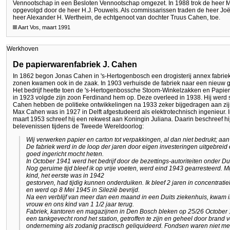
Vennootschap in een Besloten Vennootschap omgezet. In 1988 trok de heer M. 
opgevolgd door de heer H.J. Pouwels. Als commissarissen traden de heer Jo
heer Alexander H. Wertheim, de echtgenoot van dochter Truus Cahen, toe.
Aart Vos, maart 1991
Werkhoven
De papierwarenfabriek J. Cahen
In 1862 begon Jonas Cahen in 's-Hertogenbosch een drogisterij annex fabriekj
zonen kwamen ook in de zaak. In 1903 verhuisde de fabriek naar een nieuw
Het bedrijf heette toen de 's-Hertogenbossche Stoom-Winkelzakken en Papier
in 1923 volgde zijn zoon Ferdinand hem op. Deze overleed in 1938. Hij werd s
Cahen hebben de politieke ontwikkelingen na 1933 zeker bijgedragen aan zijn
Max Cahen was in 1927 in Delft afgestudeerd als elektrotechnisch ingenieur. In
maart 1953 schreef hij een rekwest aan Koningin Juliana. Daarin beschreef hij 
belevenissen tijdens de Tweede Wereldoorlog:
Wij verwerken papier en carton tot verpakkingen, al dan niet bedrukt; aan
De fabriek werd in de loop der jaren door eigen investeringen uitgebreid
goed ingericht mocht heten.
In October 1941 werd het bedrijf door de bezettings-autoriteiten onder Du
Nog geruime tijd bleef ik op vrije voeten, werd eind 1943 gearresteerd. 
kind, het eerste was in 1942
gestorven, had tijdig kunnen onderduiken. Ik bleef 2 jaren in concentr
en werd op 8 Mei 1945 in Silezië bevrijd.
Na een verblijf van meer dan een maand in een Duits ziekenhuis, kwam i
vrouw en ons kind van 1 1/2 jaar terug.
Fabriek, kantoren en magazijnen in Den Bosch bleken op 25/26 October 19
een tankgevecht rond het station, getroffen te zijn en geheel door brand 
onderneming als zodanig practisch geliquideerd. Fondsen waren niet me