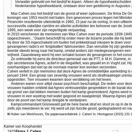
Verwalter gebruikt om het bedrijf te kopen. Alleen de hypotheekschulde
Nederlandse hypotheekbank, ontstaan door een geldlening in Augustus 
Max Cahen zou het bedrijf van de grond af weer opbouwen. De firma De Gru
koningin van 1953 mocht niet baten. Een gewonnen proces tegen het Minister
Financiën resulteerde uiteindelijk in 1960, 15 jaar na de oorlog, in een uitk
succesvolle zakelijke carrière en allerlei activiteiten ten behoeve van de 
1995, een week voor zijn negentigste verjaardag.
In 2010 verschenen de memoires van Max Cahen over de periode 1939-1945 in d
opgeschreven...' Daarin beschrijft hij onder meer de bizarre positie die hij b
hij door de SS ingeschakeld om buiten het prikkeldraad inkopen te doen voo
gevangenen radio's en 'knijpkatten' fabriceerden. Dan verruilde hij zijn gestr
keerde steeds terug naar het kamp, omdat anders zijn medegevangenen een h
vrijheid. Gaandeweg werd hij een schakel tussen de gevangenen in het conce
Zo ontmoette hij eens de directeur-generaal van de PTT, Ir. M.H. Damme, 
zijn secretaresse Agnes, actief in de illegaliteit, was gepakt en in Vught zat. 
overhandigen dat niet op de normale manier kon worden verzonden.
Cahen vertelt in zijn memoires dat deze Agnes de onmiddellijke aanleiding is
januari 1944. Een groep van zeventig vrouwen werd als strafmaatregel uren
opgesloten. Tien vrouwen kwamen door verstikking om het leven.
Anderen waren voor altijd zwaar psychisch beschadigd. De reden voor dez
vrouwen hadden ontdekt dat Agnes vertrouwelijke gesprekken in de barak doo
op grond van dat lekken mensen buiten het kamp gearresteerd. Agnes werd 
vrouwen in een wastrog met water gegooid en kaalgeknipt. Waarop Agnes gill
door de poort van het kamp dreigde te verdwijnen.
Kampcommandant Grünewald gaf de hele barak straf en sloot ze op in de bu
zelfs zijn meerderen te ver. Hij werd uit zijn functie gezet, gedegradeerd en na
Huber van Werkhoven, 'De papierwarenfabriek J. Cahen' in:
Hertogpost
(2015) 131-
Kamer van Koophandel
1925
Firma J. Cahen