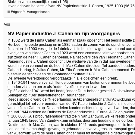
Stukken van persoonlijke aard (1-95)
Inventaris van het archief van NV Papierindustrie J. Cahen, 1925-1993 (96-76
Erfgoed 's-Hertogenbosch
Vos
NV Papier industrie J. Cahen en zijn voorgangers
In 1862 werd de Firma Cahen als eenmanszaak opgericht. Het bedrijf richtte z
Het bedrijf groeide gestaag en in 1885 traden de zonen van de oprichter Jona
firmanten. In 1903 vestigde de fabriek zich in het nieuw gebouwde pand aan
overlijden van Isidoor Cahen in 1923 werd een commanditaire vennootschap 
zijn zoon de heer F. Cahen benoemd. Na het overlijden van Ferdinand Cah
Papierindustrie J. Cahen opgericht. De weduwe van de in dat jaar overleden
werd hiervan vennoot en de heer Ir. Max Cahen directeur. Tot aandeelhouder
Cahen-Hartog, Ir. Julius Cahen, Mr. Ella Cahen en Ir. Max Cahen benoemd. D
plaats in de fabriek aan de Grobbendonckstraat 21-31.
De Tweede Wereldoorlog veroorzaakte in alle opzichten een breuk.
In 1940-1941 werden verschillende pogingen van buiten ondernomen het bedrij
dienden zich aan om er als "redder" zelf beter van te worden.
Op 22 oktober 1941 werd het bedrijf onder Duits beheer gesteld. Als bewindvoe
Solingen op: "Der stellvertretender Treuhänder".
Reeds spoedig werd de "Niederländische Aktiengesellschaft für Abwicklung
gerechtigd tot het vervreemden van de NV. Papierindustrie J. Cahen. In de l
van de firma Cahen op. De aandelen konden echter niet geleverd worden, daar
januari 1944 richtten de Duitsers de Papierindustrie H. Cornel & Co op, welk
fl. 100.000,=. Als procuratiehouder trad toe N.van Zandwijk, welke reeds onde
januari 1945 kreeg Van Zandwijk zijn ontslag, door zijn houding in de oorlog.
De directeur, Ir. Max Cahen, was in oktober 1941 reeds gedwongen uit te trede
concentratiekamp Vught gevangen gehouden en vervolgens op transport geste
van Auschwitz werd de heer Cahen onder meer tot dwangarbeid gedwongen vo