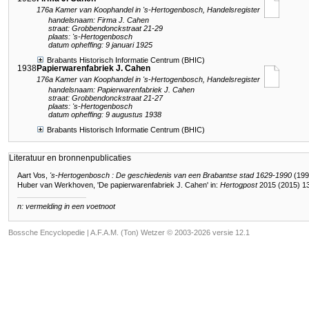
176a Kamer van Koophandel in 's-Hertogenbosch, Handelsregister
handelsnaam: Firma J. Cahen
straat: Grobbendonckstraat 21-29
plaats: 's-Hertogenbosch
datum opheffing: 9 januari 1925
Brabants Historisch Informatie Centrum (BHIC)
1938
Papierwarenfabriek J. Cahen
176a Kamer van Koophandel in 's-Hertogenbosch, Handelsregister
handelsnaam: Papierwarenfabriek J. Cahen
straat: Grobbendonckstraat 21-27
plaats: 's-Hertogenbosch
datum opheffing: 9 augustus 1938
Brabants Historisch Informatie Centrum (BHIC)
Literatuur en bronnenpublicaties
Aart Vos,
's-Hertogenbosch : De geschiedenis van een Brabantse stad 1629-1990
(199
Huber van Werkhoven, 'De papierwarenfabriek J. Cahen' in:
Hertogpost
2015 (2015) 1
n: vermelding in een voetnoot
Bossche Encyclopedie |
A.F.A.M. (Ton) Wetzer © 2003-2026 versie 12.1