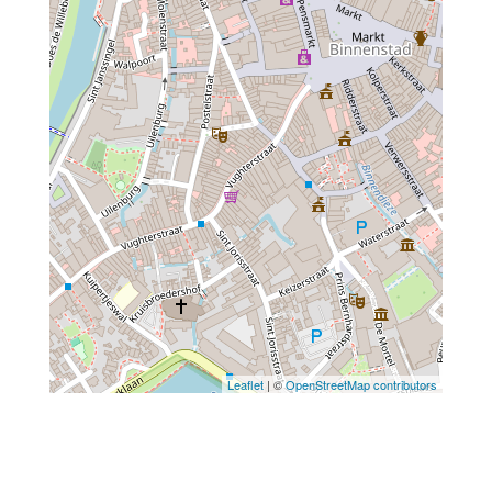
Leaflet
| ©
OpenStreetMap contributors