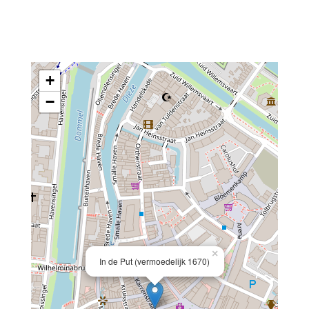
+
−
×
In de Put (vermoedelijk 1670)