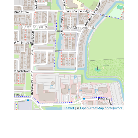
Leaflet
| ©
OpenStreetMap contributors