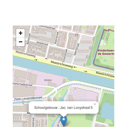
+
−
×
Schoolgebouw : Jac. van Looystraat 5