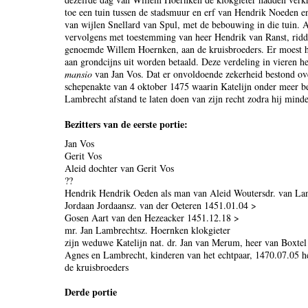
toe een tuin tussen de stadsmuur en erf van Hendrik Noeden en
van wijlen Snellard van Spul, met de bebouwing in die tuin. 
vervolgens met toestemming van heer Hendrik van Ranst, ridde
genoemde Willem Hoernken, aan de kruisbroeders. Er moest h
aan grondcijns uit worden betaald. Deze verdeling in vieren h
mansio
van Jan Vos. Dat er onvoldoende zekerheid bestond over
schepenakte van 4 oktober 1475 waarin Katelijn onder meer b
Lambrecht afstand te laten doen van zijn recht zodra hij mind
Bezitters van de eerste portie:
Jan Vos
Gerit Vos
Aleid dochter van Gerit Vos
??
Hendrik Hendrik Oeden als man van Aleid Woutersdr. van La
Jordaan Jordaansz. van der Oeteren 1451.01.04 >
Gosen Aart van den Hezeacker 1451.12.18 >
mr. Jan Lambrechtsz. Hoernken klokgieter
zijn weduwe Katelijn nat. dr. Jan van Merum, heer van Boxtel
Agnes en Lambrecht, kinderen van het echtpaar, 1470.07.05 
de kruisbroeders
Derde portie