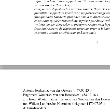
supportata hereditarie supportasset Woltero vanden Hezea
Wolteri vanden Hezeacker;
cumque vero depost dictus Wolterus vanden Hezeacker pr
premittitur supportata hereditarie supportasset magistr
filio quondam Lamberti, prout hec omnia in diversis litte
constitutus igitur coram scabinis infrascriptis dictus W
Woltero vanden Hezeacker ut premittitur supportata legit
fratribus Aelberto de Hammone tamquam prior et Iohann
conventus ordinis cruciferorum in Buscoducis.
8
Antonis Jordaansz. van der Oeteren 1447.03.23 >
Engbrecht Woutersz. van den Hezeacker 1454.12.18 >
zijn broer Wouter natuurlijke zoon van Wouter van den Hezea
mr. Willem Lambrechts Hoernken klokgieter 1470.07.05 >
de kruisbroeders