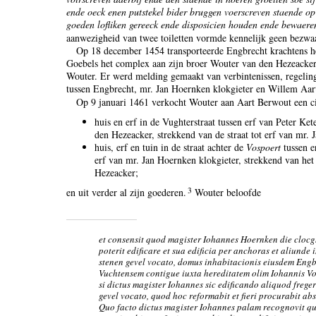
ende oeck enen putstekel bider bruggen voerscreven staende o
goeden lofliken gereeck ende disposicien houden ende bewaeren
aanwezigheid van twee toiletten vormde kennelijk geen bezwaar
Op 18 december 1454 transporteerde Engbrecht krachtens he
Goebels het complex aan zijn broer Wouter van den Hezeacker
Wouter. Er werd melding gemaakt van verbintenissen, regelin
tussen Engbrecht, mr. Jan Hoernken klokgieter en Willem Aar
Op 9 januari 1461 verkocht Wouter aan Aart Berwout een ci
huis en erf in de Vughterstraat tussen erf van Peter Ket
den Hezeacker, strekkend van de straat tot erf van mr. 
huis, erf en tuin in de straat achter de
Vospoert
tussen e
erf van mr. Jan Hoernken klokgieter, strekkend van het
Hezeacker;
3
en uit verder al zijn goederen.
Wouter beloofde
et consensit quod magister Iohannes Hoernken die clocgh
poterit edificare et sua edificia per anchoras et aliunde i
stenen gevel vocato, domus inhabitacionis eiusdem Engb
Vuchtensem contigue iuxta hereditatem olim Iohannis Vos
si dictus magister Iohannes sic edificando aliquod fregeri
gevel vocato, quod hoc reformabit et fieri procurabit ab
Quo facto dictus magister Iohannes palam recognovit q