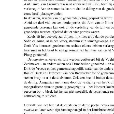
Aart Jansz. van Cromvoirt was al volwassen in 1386, toen hij e
2
verkreeg.
Aan te nemen is daarom dat de deling van de goede
eeuw heeft plaatsgevonden.
In de akten, waarin van de genoemde deling gesproken wordt, i
Aleid ten deel viel, en een derde portie, die Aart van de Kloo
genoemde personen kan ook uit de verdeling van de tuin en de
grondcijns worden afgeleid dat er vier porties waren.
Zoals uit het vervolg zal blijken, lijkt het erop dat de porti
Sofie en Anna, al in een vroeg stadium zijn samengevoegd. He
Gerit Vos hiernaast goederen en rechten elders hebben verkreg
haar man in het bezit te zijn gekomen van het huis van Gerit V
Ploeg genoemd).
De
mansiones
, erven en tuin werden gesitueerd bij de Vugh
Zeelmeker – in andere akten ook Drinchellinc genoemd – en an
Dirk de Vroede en het gemeenschappelijk water aan de andere z
Roelof Buck en Herbrecht van den Bredeacker tot de gemeensc
stenen brug tot aan de stadsmuur. Ook een beemd buiten de st
de deling. Aangezien met name door de vestiging van het krui
topografische situatie grondig gewijzigd is – het klooster koch
percelen op –, bleek het helaas niet mogelijk de betreffende p
nauwkeurig te situeren.
Omwille van het feit dat de eerste en de derde portie betrek
mansio
en later weer zijn samengevoegd in het kruisbroederskl