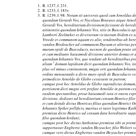
1.
R. 1237, f. 231.
2.
R. 1233, f. 183v.
3.
R. 1239, f. 98:
Notum sit universis quod cum Arnoldus de 
quondam Gerardi Vos, et Nycolaus Braeuwe atque Arnol
Gerardi Vos, hereditariam divisionem fecissent de heredi
attinentiis quondam Iohannis Vos, sitis in Buscoducis a
Lamberti Zeelmeker et diversorum vicinorum ibidem ex un
Vroede et communem aquam ex alio, tendentibus ab here
vanden Bredeacker ad communem Dyesam et ulterius per
murum opidi de Buscoducis, necnon de quodam prato si
et cum mediante huiusmodi divisione anterior domus et a
quondam Iohannis Vos, que tendunt ab hereditatibus pr
?
aliam
domum lapideam dicti quondam Iohannis Vos, it
plus vel minus continentem, magni orti quondam Iohannis 
ordine mensurando a dicto muro opidi de Buscoducis v
primodicto Arnoldo de Globo cessissent in partem;
cumque post hec Arnoldus de Globo supradictas domum,
portionem dicti magni orti prefate Arnoldo in partem ce
easdem spectantibus, prout huiusmodi iura et onera expr
divisione, dedisset ad hereditarium censum Henrico fil
et cum deinde dictus Henricus filius quondam Henrici Oed
Iohannis Spiker pellificis, maritus et tutor legitimus Kathe
premissa dicto Henrico ad censum data hereditarie sup
filio quondam Iordani;
cumque post hec dictus Anthonius premissa sibi ut premi
supportasset Engberto vanden Hezeacker, filio Wolteri 
cumque vero dictus Engbertus vanden Hezeacker premissa