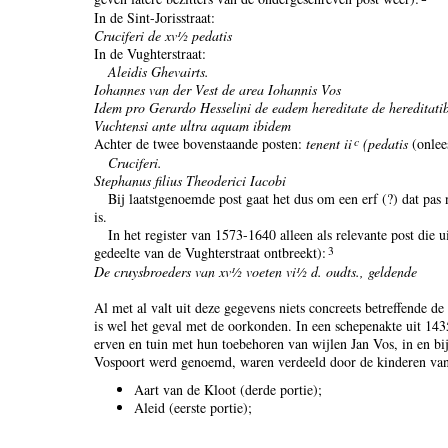
In de Sint-Jorisstraat:
Cruciferi de xv½ pedatis
In de Vughterstraat:
Aleidis Ghevairts.
Iohannes van der Vest de area Iohannis Vos
Idem pro Gerardo Hesselini de eadem hereditate de hereditat
Vuchtensi ante ultra aquam ibidem
c
Achter de twee bovenstaande posten:
tenent ii
(pedatis
(onlee
Cruciferi.
Stephanus filius Theoderici Iacobi
Bij laatstgenoemde post gaat het dus om een erf (?) dat pas
is.
In het register van 1573-1640 alleen als relevante post die ui
3
gedeelte van de Vughterstraat ontbreekt):
De cruysbroeders van xv½ voeten vi½ d. oudts., geldende
Al met al valt uit deze gegevens niets concreets betreffende de
is wel het geval met de oorkonden. In een schepenakte uit 14
erven en tuin met hun toebehoren van wijlen Jan Vos, in en bij
Vospoort werd genoemd, waren verdeeld door de kinderen van
Aart van de Kloot (derde portie);
Aleid (eerste portie);