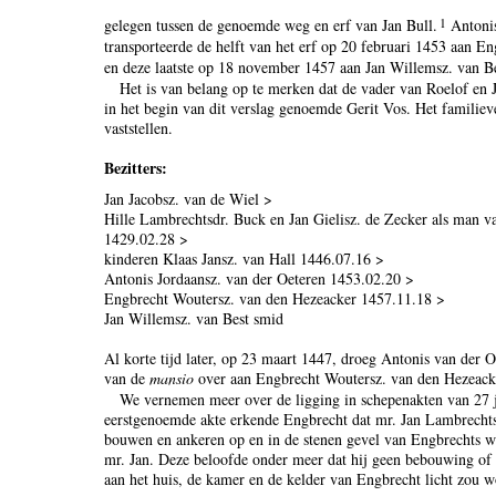
1
gelegen tussen de genoemde weg en erf van Jan Bull.
Antonis
transporteerde de helft van het erf op 20 februari 1453 aan 
en deze laatste op 18 november 1457 aan Jan Willemsz. van B
Het is van belang op te merken dat de vader van Roelof en Ja
in het begin van dit verslag genoemde Gerit Vos. Het familiev
vaststellen.
Bezitters:
Jan Jacobsz. van de Wiel >
Hille Lambrechtsdr. Buck en Jan Gielisz. de Zecker als man v
1429.02.28 >
kinderen Klaas Jansz. van Hall 1446.07.16 >
Antonis Jordaansz. van der Oeteren 1453.02.20 >
Engbrecht Woutersz. van den Hezeacker 1457.11.18 >
Jan Willemsz. van Best smid
Al korte tijd later, op 23 maart 1447, droeg Antonis van der 
van de
mansio
over aan Engbrecht Woutersz. van den Hezeack
We vernemen meer over de ligging in schepenakten van 27 
eerstgenoemde akte erkende Engbrecht dat mr. Jan Lambrech
bouwen en ankeren op en in de stenen gevel van Engbrechts wo
mr. Jan. Deze beloofde onder meer dat hij geen bebouwing o
aan het huis, de kamer en de kelder van Engbrecht licht zou