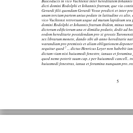
Buscoducis in vico Vuchtensi inter hereditatem Iohanni
dicti domini Rodolphi et Iohannis fratrum, que via cont
Gerardi filii quondam Gerardi Vosse predicti et inter p
unam terciam partem unius pedate in latitudine ex alio, e
vico Vuchtensi retrorsum usque ad murum lapideum seu 
domini Rodolphi et Iohannis fratrum ibidem, minus tam
dictorum edificiorum una et dimidia pedatis, dedit ad h
eodem hereditarie possidendam pro xi grossis Turonensi
sex librarum monete, dando sibi ab anno hereditarie nati
warandiam pro premissis et aliam obligationem deponere.
?
sequitur quod
... dictus Henricus Loyer non habebit ian
dictam viam nisi huiusmodi fenestre, ianuas et foramina 
quod nemo poterit suum cap..t per huiusmodi cancell.. t
huiusmodi fenestras, ianua et foramina nunquam pro..ren
5