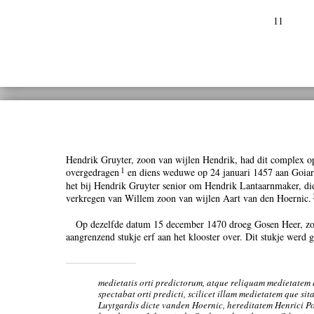
11
Hendrik Gruyter, zoon van wijlen Hendrik, had dit complex o
1
overgedragen
en diens weduwe op 24 januari 1457 aan Goiart
het bij Hendrik Gruyter senior om Hendrik Lantaarnmaker, di
verkregen van Willem zoon van wijlen Aart van den Hoernic.
Op dezelfde datum 15 december 1470 droeg Gosen Heer, zoo
aangrenzend stukje erf aan het klooster over. Dit stukje werd g
medietatis orti predictorum, atque reliquam medietat
spectabat orti predicti, scilicet illam medietatem que sit
Luytgardis dicte vanden Hoernic, hereditatem Henrici Po