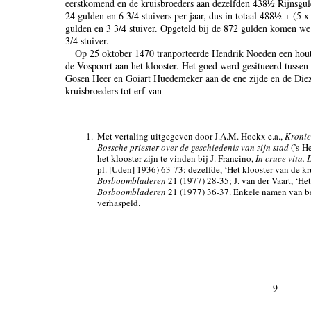
eerstkomend en de kruisbroeders aan dezelfden 438½ Rijnsgulde
24 gulden en 6 3/4 stuivers per jaar, dus in totaal 488½ + (5 
gulden en 3 3/4 stuiver. Opgeteld bij de 872 gulden komen w
3/4 stuiver.
Op 25 oktober 1470 tranporteerde Hendrik Noeden een houte
de Vospoort aan het klooster. Het goed werd gesitueerd tusse
Gosen Heer en Goiart Huedemeker aan de ene zijde en de Diez
kruisbroeders tot erf van
1.
Met vertaling uitgegeven door J.A.M. Hoekx e.a.,
Kronie
Bossche priester over de geschiedenis van zijn stad
(’s-H
het klooster zijn te vinden bij J. Francino,
In cruce vita.
pl. [Uden] 1936) 63-73; dezelfde, ‘Het klooster van de k
Bosboombladeren
21 (1977) 28-35; J. van der Vaart, ‘He
Bosboombladeren
21 (1977) 36-37. Enkele namen van b
verhaspeld.
9