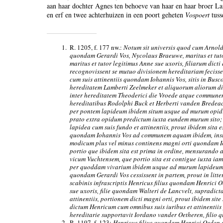
aan haar dochter Agnes ten behoeve van haar en haar broer La
en erf en twee achterhuizen in een poort geheten
Vospoert
tuss
1.
R. 1205, f. 177 nw.:
Notum sit universis quod cum Arnoldu
quondam Gerardi Vos, Nycolaus Braeuwe, maritus et tuto
maritus et tutor legitimus Anne sue uxoris, filiarum dic
recognovissent se mutuo divisionem hereditariam fecisse
cum suis attinentiis quondam Iohannis Vos, sitis in Bus
hereditatem Lamberti Zeelmeker et aliquorum aliorum d
inter hereditatem Theoderici die Vroede atque commune
hereditatibus Rodolphi Buck et Herberti vanden Brede
per pontem lapideum ibidem situm usque ad murum opid
prato extra opidum predictum iuxta eundem murum sito;
lapidea cum suis fundo et attinentiis, prout ibidem sita e
quondam Iohannis Vos ad communem aquam ibidem, insu
modicum plus vel minus continens magni orti quondam Ioh
portio que ibidem sita est prima in ordine, mensurando 
vicum Vuchtensem, que portio sita est contigue iuxta 
per quoddam vivarium ibidem usque ad murum lapideum di
quondam Gerardi Vos cessissent in partem, prout in litte
scabinis infrascriptis Henricus filius quondam Henrici O
sue uxoris, filie quondam Walteri de Lancvelt, supradic
attinentiis, portionem dicti magni orti, prout ibidem site 
dictum Henricum cum omnibus suis iuribus et attinentiis 
hereditarie supportavit Iordano vander Oetheren, filio
2.
R. 1197, f. 123:
Henricus filius quondam Henrici Oeden 