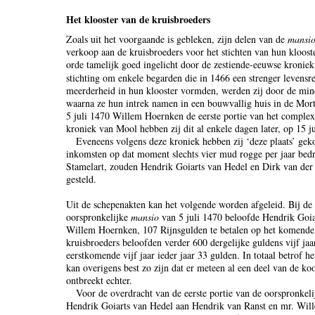
Het klooster van de kruisbroeders
Zoals uit het voorgaande is gebleken, zijn delen van de
mansi
verkoop aan de kruisbroeders voor het stichten van hun kloost
orde tamelijk goed ingelicht door de zestiende-eeuwse kroni
stichting om enkele begarden die in 1466 een strenger levensr
meerderheid in hun klooster vormden, werden zij door de mind
waarna ze hun intrek namen in een bouwvallig huis in de Mort
5 juli 1470 Willem Hoernken de eerste portie van het complex
kroniek van Mool hebben zij dit al enkele dagen later, op 15 ju
Eveneens volgens deze kroniek hebben zij ‘deze plaats’ gek
inkomsten op dat moment slechts vier mud rogge per jaar bed
Stamelart, zouden Hendrik Goiarts van Hedel en Dirk van der 
gesteld.
Uit de schepenakten kan het volgende worden afgeleid. Bij de
oorspronkelijke
mansio
van 5 juli 1470 beloofde Hendrik Goiar
Willem Hoernken, 107 Rijnsgulden te betalen op het komende 
kruisbroeders beloofden verder 600 dergelijke guldens vijf jaa
eerstkomende vijf jaar ieder jaar 33 gulden. In totaal betrof 
kan overigens best zo zijn dat er meteen al een deel van de ko
ontbreekt echter.
Voor de overdracht van de eerste portie van de oorspronkel
Hendrik Goiarts van Hedel aan Hendrik van Ranst en mr. Wil