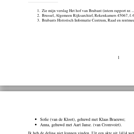
1.
Zie mijn verslag Het hof van Brabant (intern rapport nr. ..
2.
Brussel, Algemeen Rijksarchief, Rekenkamers 45067, f. 
3.
Brabants Historisch Informatie Centrum, Raad en rentmees
1
Sofie (van de Kloot), gehuwd met Klaas Braeuwe;
Anna, gehuwd met Aart Jansz. (van Cromvoirt).
Ik heb de deling niet kunnen vinden. Uit een akte uit 1414 wet