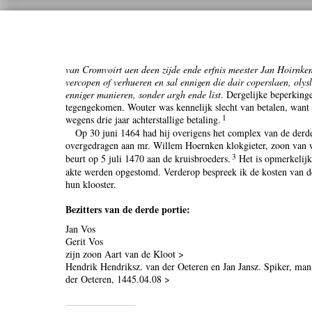
van Cromvoirt aen deen zijde ende erfnis meester Jan Hoirnkens
vercopen of verhueren en sal ennigen die dair coperslaen, oly
enniger manieren, sonder argh ende list
. Dergelijke beperking
tegengekomen. Wouter was kennelijk slecht van betalen, want
1
wegens drie jaar achterstallige betaling.
Op 30 juni 1464 had hij overigens het complex van de derd
overgedragen aan mr. Willem Hoernken klokgieter, zoon van 
3
beurt op 5 juli 1470 aan de kruisbroeders.
Het is opmerkelijk
akte werden opgestomd. Verderop bespreek ik de kosten van d
hun klooster.
Bezitters van de derde portie:
Jan Vos
Gerit Vos
zijn zoon Aart van de Kloot >
Hendrik Hendriksz. van der Oeteren en Jan Jansz. Spiker, man
der Oeteren, 1445.04.08 >