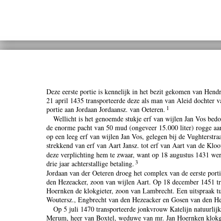
Deze eerste portie is kennelijk in het bezit gekomen van Hen
21 april 1435 transporteerde deze als man van Aleid dochter v
1
portie aan Jordaan Jordaansz. van Oeteren.
Wellicht is het genoemde stukje erf van wijlen Jan Vos bed
de enorme pacht van 50 mud (ongeveer 15.000 liter) rogge aan 
op een leeg erf van wijlen Jan Vos, gelegen bij de Vughterstraa
strekkend van erf van Aart Jansz. tot erf van Aart van de Kloo
deze verplichting hem te zwaar, want op 18 augustus 1431 we
3
drie jaar achterstallige betaling.
Jordaan van der Oeteren droeg het complex van de eerste port
den Hezeacker, zoon van wijlen Aart. Op 18 december 1451 tr
Hoernken de klokgieter, zoon van Lambrecht. Een uitspraak t
Woutersz., Engbrecht van den Hezeacker en Gosen van den Hez
Op 5 juli 1470 transporteerde jonkvrouw Katelijn natuurlij
Merum, heer van Boxtel, weduwe van mr. Jan Hoernken klokgi