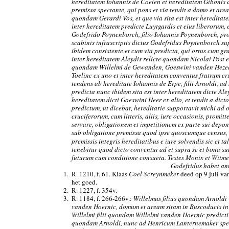
hereditatem Iohannis de Coelen et hereditatem Gibonis 
premissa spectante, qui pons et via tendit a domo et are
quondam Gerardi Vos, et que via sita est inter heredita
inter hereditatem predicte Luytgardis et eius liberorum, 
Godefrido Poynenborch, filio Iohannis Poynenborch, prout
scabinis infrascriptis dictus Godefridus Poynenborch s
ibidem consistente et cum via predicta, qui ortus cum gr
inter hereditatem Aleydis relicte quondam Nicolai Post et
quondam Willelmi de Gewanden, Goeswini vanden Hezeack
Toelinc ex uno et inter hereditatem conventus fratrum cr
tendens ab hereditate Iohannis de Erpe, filii Arnoldi, a
predicta nunc ibidem sita est inter hereditatem dicte Aley
hereditatem dicti Goeswini Heer ex alio, et tendit a dic
predictum, ut dicebat, hereditarie supportavit michi ad 
cruciferorum, cum litteris, aliis, iure occasionis, promi
servare, obligationem et impetitionem ex parte sui depon
sub obligatione premissa quod ipse quoscumque census, 
premissis integris hereditatibus e iure solvendis sic et tal
tenebitur quod dicto conventui ad et supra se et bona 
futurum cum conditione consueta. Testes Monix et Witme
Godefridus habet ant
1.
R. 1210, f. 61. Klaas
Coel Screynmeker
deed op 9 juli van
het goed.
2.
R. 1227, f. 354v.
3.
R. 1184, f. 266-266v.:
Willelmus filius quondam Arnoldi
vanden Hoernic, domum et aream sitam in Buscoducis in
Willelmi filii quondam Willelmi vanden Hoernic predicti
quondam Arnoldi, nunc ad Henricum Lanternemaker spect