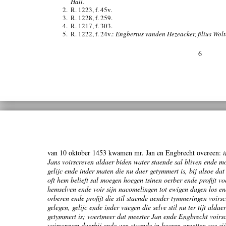
Hall.
2.
R. 1223, f. 45v.
3.
R. 1228, f. 259.
4.
R. 1217, f. 303.
5.
R. 1222, f. 24v.:
Engbertus vanden Hezeacker, filius Wol
6
van 10 oktober 1453 kwamen mr. Jan en Engbrecht overeen:
Jans voirscreven aldaer biden water staende sal bliven ende m
gelijc ende inder maten die nu daer getymmert is, bij alsoe da
oft hem belieft sal moegen hoegen tsinen oerber ende profijt v
hemselven ende voir sijn nacomelingen tot ewigen dagen los e
orberen ende profijt die stil staende aender tymmeringen voirs
gelegen, gelijc ende inder vuegen die selve stil nu ter tijt ald
getymmert is; voertmeer dat meester Jan ende Engbrecht voirscr
voirscreven daerbij ende aen staende in hoeren groetten soe si