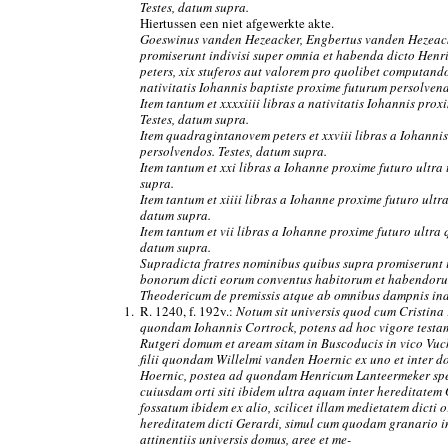
Testes, datum supra.
Hiertussen een niet afgewerkte akte.
Goeswinus vanden Hezeacker, Engbertus vanden Hezeack
promiserunt indivisi super omnia et habenda dicto He
peters, xix stuferos aut valorem pro quolibet computand
nativitatis Iohannis baptiste proxime futurum persolvend
Item tantum et xxxxiiii libras a nativitatis Iohannis pr
Testes, datum supra.
Item quadragintanovem peters et xxviii libras a Iohanni
persolvendos. Testes, datum supra.
Item tantum et xxi libras a Iohanne proxime futuro ultra
supra.
Item tantum et xiiii libras a Iohanne proxime futuro ult
datum supra.
Item tantum et vii libras a Iohanne proxime futuro ultra
datum supra.
Supradicta fratres nominibus quibus supra promiserunt 
bonorum dicti eorum conventus habitorum et habendor
Theodericum de premissis atque ab omnibus dampnis ind
1.
R. 1240, f. 192v.:
Notum sit universis quod cum Cristina r
quondam Iohannis Cortrock, potens ad hoc vigore testam
Rutgeri domum et aream sitam in Buscoducis in vico Vuc
filii quondam Willelmi vanden Hoernic ex uno et inter
Hoernic, postea ad quondam Henricum Lanteermeker spec
cuiusdam orti siti ibidem ultra aquam inter hereditatem
fossatum ibidem ex alio, scilicet illam medietatem dicti o
hereditatem dicti Gerardi, simul cum quodam granario i
attinentiis universis domus, aree et me-