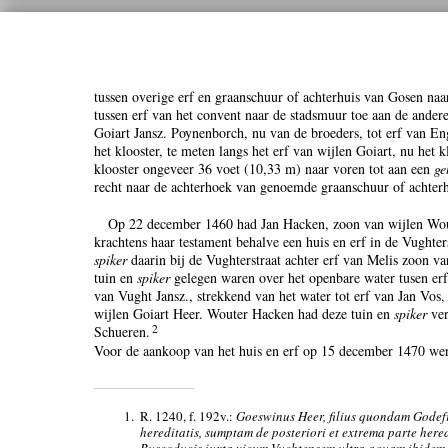
tussen overige erf en graanschuur of achterhuis van Gosen naar
tussen erf van het convent naar de stadsmuur toe aan de andere
Goiart Jansz. Poynenborch, nu van de broeders, tot erf van E
het klooster, te meten langs het erf van wijlen Goiart, nu het 
klooster ongeveer 36 voet (10,33 m) naar voren tot aan een
ge
recht naar de achterhoek van genoemde graanschuur of achterh
Op 22 december 1460 had Jan Hacken, zoon van wijlen Wou
krachtens haar testament behalve een huis en erf in de Vughte
spiker
daarin bij de Vughterstraat achter erf van Melis zoon v
tuin en
spiker
gelegen waren over het openbare water tusen er
van Vught Jansz., strekkend van het water tot erf van Jan Vo
wijlen Goiart Heer. Wouter Hacken had deze tuin en
spiker
ver
2
Schueren.
Voor de aankoop van het huis en erf op 15 december 1470 w
1.
R. 1240, f. 192v.:
Goeswinus Heer, filius quondam Godef
hereditatis, sumptam de posteriori et extrema parte heredi
Buscoducis iuxta vicum Vuchtensem ultra aquam ibidem 