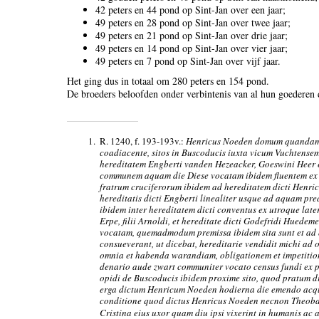
42 peters en 44 pond op Sint-Jan over een jaar;
49 peters en 28 pond op Sint-Jan over twee jaar;
49 peters en 21 pond op Sint-Jan over drie jaar;
49 peters en 14 pond op Sint-Jan over vier jaar;
49 peters en 7 pond op Sint-Jan over vijf jaar.
Het ging dus in totaal om 280 peters en 154 pond.
De broeders beloofden onder verbintenis van al hun goederen 
1.
R. 1240, f. 193-193v.:
Henricus Noeden domum quandam l
coadiacente, sitos in Buscoducis iuxta vicum Vuchtensem
hereditatem Engberti vanden Hezeacker, Goeswini Heer e
communem aquam die Diese vocatam ibidem fluentem ex a
fratrum cruciferorum ibidem ad hereditatem dicti Henr
hereditatis dicti Engberti linealiter usque ad aquam p
ibidem inter hereditatem dicti conventus ex utroque late
Erpe, filii Arnoldi, et hereditate dicti Godefridi Hued
vocatam, quemadmodum premissa ibidem sita sunt et ad
consueverant, ut dicebat, hereditarie vendidit michi ad 
omnia et habenda warandiam, obligationem et impetiti
denario aude zwart communiter vocato census fundi ex 
opidi de Buscoducis ibidem proxime sito, quod pratum d
erga dictum Henricum Noeden hodierna die emendo acquis
conditione quod dictus Henricus Noeden necnon Theob
Cristina eius uxor quam diu ipsi vixerint in humanis ac a