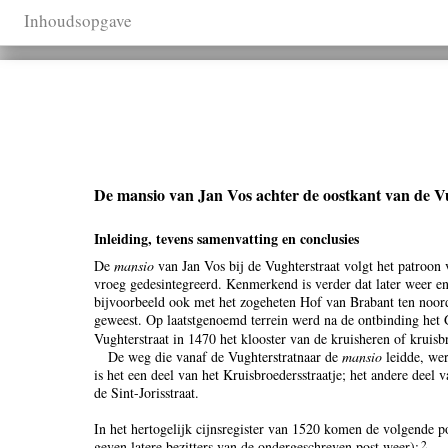
Inhoudsopgave
De mansio van Jan Vos achter de oostkant van de V
Inleiding, tevens samenvatting en conclusies
De
mansio
van Jan Vos bij de Vughterstraat volgt het patroon 
vroeg gedesintegreerd. Kenmerkend is verder dat later weer 
bijvoorbeeld ook met het zogeheten Hof van Brabant ten noord
geweest. Op laatstgenoemd terrein werd na de ontbinding het 
Vughterstraat in 1470 het klooster van de kruisheren of kruisb
De weg die vanaf de Vughterstratnaar de
mansio
leidde, we
is het een deel van het Kruisbroedersstraatje; het andere deel v
de Sint-Jorisstraat.
In het hertogelijk cijnsregister van 1520 komen de volgende 
2
geven latere bezitters van de ondergeschreven post weer):