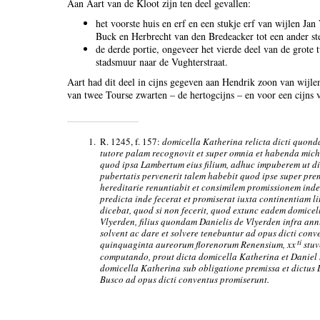
Aan Aart van de Kloot zijn ten deel gevallen:
het voorste huis en erf en een stukje erf van wijlen Ja
Buck en Herbrecht van den Bredeacker tot een ander st
de derde portie, ongeveer het vierde deel van de grote 
stadsmuur naar de Vughterstraat.
Aart had dit deel in cijns gegeven aan Hendrik zoon van wijl
van twee Tourse zwarten – de hertogcijns – en voor een cijns 
1.
R. 1245, f. 157:
domicella Katherina relicta dicti quon
tutore palam recognovit et super omnia et habenda mich
quod ipsa Lambertum eius filium, adhuc impuberem ut di
pubertatis pervenerit talem habebit quod ipse super prem
hereditarie renuntiabit et consimilem promissionem in
predicta inde fecerat et promiserat iuxta continentiam l
dicebat, quod si non fecerit, quod extunc eadem domicel
Vlyerden, filius quondam Danielis de Vlyerden infra an
solvent ac dare et solvere tenebuntur ad opus dicti co
ti
quinquaginta aureorum florenorum Renensium, xx
stuv
computando, prout dicta domicella Katherina et Daniel
domicella Katherina sub obligatione premissa et dictus
Busco ad opus dicti conventus promiserunt.