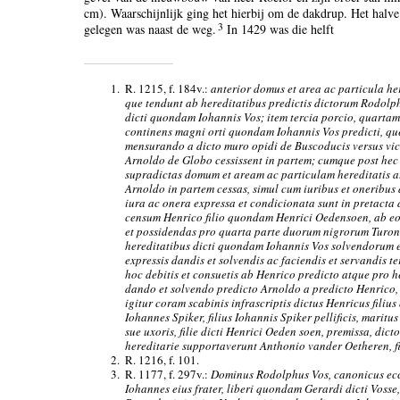
cm). Waarschijnlijk ging het hierbij om de dakdrup. Het halve e
3
gelegen was naast de weg.
In 1429 was die helft
1.
R. 1215, f. 184v.:
anterior domus et area ac particula he
que tendunt ab hereditatibus predictis dictorum Rodol
dicti quondam Iohannis Vos; item tercia porcio, quarta
continens magni orti quondam Iohannis Vos predicti, que 
mensurando a dicto muro opidi de Buscoducis versus v
Arnoldo de Globo cessissent in partem; cumque post hec
supradictas domum et aream ac particulam hereditatis a
Arnoldo in partem cessas, simul cum iuribus et oneribus
iura ac onera expressa et condicionata sunt in pretacta 
censum Henrico filio quondam Henrici Oedensoen, ab e
et possidendas pro quarta parte duorum nigrorum Turone
hereditatibus dicti quondam Iohannis Vos solvendorum et
expressis dandis et solvendis ac faciendis et servandis 
hoc debitis et consuetis ab Henrico predicto atque pro 
dando et solvendo predicto Arnoldo a predicto Henrico, pr
igitur coram scabinis infrascriptis dictus Henricus fili
Iohannes Spiker, filius Iohannis Spiker pellificis, maritu
sue uxoris, filie dicti Henrici Oeden soen, premissa, dic
hereditarie supportaverunt Anthonio vander Oetheren, f
2.
R. 1216, f. 101.
3.
R. 1177, f. 297v.:
Dominus Rodolphus Vos, canonicus eccl
Iohannes eius frater, liberi quondam Gerardi dicti Voss