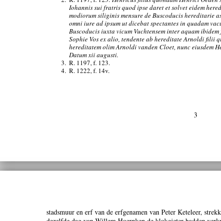
Iohannis sui fratris quod ipse daret et solvet eidem he
modiorum siliginis mensure de Buscoducis hereditarie as
omni iure ad ipsum ut dicebat spectantes in quadam vacu
Buscoducis iuxta vicum Vuchtensem inter aquam ibidem f
Sophie Vos ex alio, tendente ab hereditate Arnoldi fili
hereditatem olim Arnoldi vanden Cloet, nunc eiusdem Henr
Datum xii augusti.
3.
R. 1197, f. 123.
4.
R. 1222, f. 14v.
3
stadsmuur en erf van de erfgenamen van Peter Keteleer, strekk
dezelfde dag van Willem Hoernken de klokgieter hadden verkr