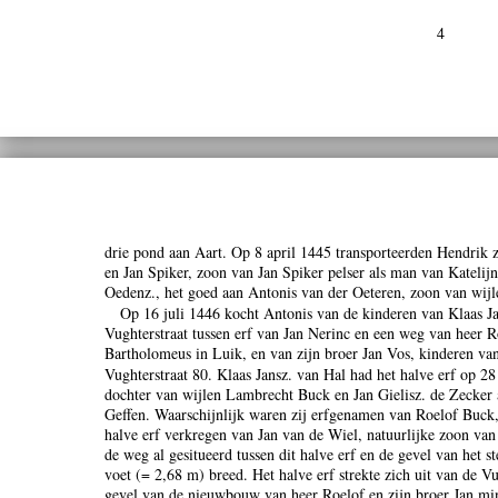
4
drie pond aan Aart. Op 8 april 1445 transporteerden Hendrik 
en Jan Spiker, zoon van Jan Spiker pelser als man van Kateli
Oedenz., het goed aan Antonis van der Oeteren, zoon van wijl
Op 16 juli 1446 kocht Antonis van de kinderen van Klaas Jan
Vughterstraat tussen erf van Jan Nerinc en een weg van heer 
Bartholomeus in Luik, en van zijn broer Jan Vos, kinderen va
Vughterstraat 80. Klaas Jansz. van Hal had het halve erf op 2
dochter van wijlen Lambrecht Buck en Jan Gielisz. de Zecker 
Geffen. Waarschijnlijk waren zij erfgenamen van Roelof Buck
halve erf verkregen van Jan van de Wiel, natuurlijke zoon va
de weg al gesitueerd tussen dit halve erf en de gevel van het 
voet (= 2,68 m) breed. Het halve erf strekte zich uit van de Vu
gevel van de nieuwbouw van heer Roelof en zijn broer Jan mi