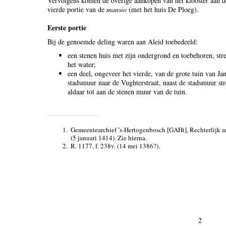
Vervolgens komen de overige aankopen van het klooster aan de
vierde portie van de
mansio
(met het huis De Ploeg).
Eerste portie
Bij de genoemde deling waren aan Aleid toebedeeld:
een stenen huis met zijn ondergrond en toebehoren, str
het water;
een deel, ongeveer het vierde, van de grote tuin van Jan
stadsmuur naar de Vughterstraat, naast de stadsmuur st
aldaar tot aan de stenen muur van de tuin.
1.
Gemeentearchief ’s-Hertogenbosch [GAHt], Rechterlijk arc
(5 januari 1414). Zie hierna.
2.
R. 1177, f. 238v. (14 mei 1386?).
2