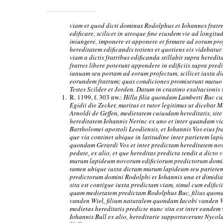
viam et quod dicti dominus Rodolphus et Iohannes fratr
edificare, scilicet in utroque fine eiusdem vie ad longit
iniungere, imponere et apponere et firmare ad eorum pro
hereditatem edificandis totiens et quotiens eis videbatur 
viam a dictis fratribus edificanda stillabit supra hered
fratres libere poterunt appendere in edificiis supra pre
ianuam seu portam ad eorum profectum, scilicet iuxta 
eorundem fratrum; quas condiciones promiserunt mutuo 
Testes Scilder et Jorden. Datum in crastino exaltacionis 
1.
R. 1199, f. 303 nw.:
Hilla filia quondam Lamberti Buc cum
Egidii die Zecker, maritus et tutor legitimus ut dicebat 
Arnoldi de Geffen, medietatem cuiusdam hereditatis, site
hereditatem Iohannis Nerinc ex uno et inter quandam vi
Bartholomei apostoli Leodiensis, et Iohannis Vos eius fr
que via continet ubique in latitudine inter parietem lapi
quondam Gerardi Vos et inter predictam hereditatem nov
pedate, ex alio, et que hereditas predicta tendit a dicto
murum lapideum novorum edificiorum predictorum domini
tamen ubique iuxta dictum murum lapideum seu pariete
predictorum domini Rodolphi et Iohannis una et dimidia 
sita est contigue iuxta predictam viam, simul cum edifici
quam medietatem predictam Rodolphus Buc, filius quon
vanden Wiel, filium naturalem quondam Iacobi vanden Wiel
medietas hereditatis predicte nunc sita est inter eandem
Iohannis Bull ex alio, hereditarie supportaverunt Nycol