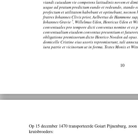
viandi cuiusdam vie competens latitudinis novem et di
usque ad pratum predictum eundo et redeundo, stando e
profectum et utilitatem habebunt et optinebunt, necnon h
fratres Iohannes Clivis prior, Aelbertus de Hammone su
?
Iohannes Gravie
, Willelmus Uden, Henricus Uden et Wil
conventuales pro tempore dicti conventus nomine et ex
conventualium eiusdem conventus presentium et futuror
obligatione premissorum dicto Henrico Noeden ad opus s
domicelle Cristine eius uxoris repromiserunt, tali anne
iura patrie et vicinorum ut in forma. Testes Monix et Wi
10
Op 15 december 1470 transporteerde Goiart Pijnenburg, zoon 
kruisbroeders: