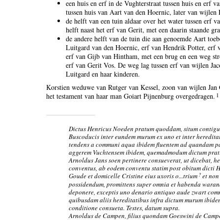
een huis en erf in de Vughterstraat tussen huis en erf
tussen huis van Aart van den Hoernic, later van wijle
de helft van een tuin aldaar over het water tussen erf v
helft naast het erf van Gerit, met een daarin staande gr
de andere helft van de tuin die aan genoemde Aart toebe
Luitgard van den Hoernic, erf van Hendrik Potter, erf 
erf van Gijb van Hintham, met een brug en een weg str
erf van Gerit Vos. De weg lag tussen erf van wijlen J
Luitgard en haar kinderen.
Korstien weduwe van Rutger van Kessel, zoon van wijlen Jan 
1
het testament van haar man Goiart Pijnenburg overgedragen.
Dictus Henricus Noeden pratum quoddam, situm contigue
Buscoducis inter eundem murum ex uno et inter heredita
tendens a communi aqua ibidem fluentem ad quandam par
aggerem Vuchtensem ibidem, quemadmodum dictum pratu
Arnoldus Jans soen pertinere consueverat, ut dicebat, he
conventus, ab eodem conventu statim post obitum dicti
?
Goude et domicelle Cristine eius uxoris o...trium
et non 
possidendum, promittens super omnia et habenda warand
deponere, exceptis uno denario antiquo aude zwart commu
quibusdam aliis hereditatibus infra dictum murum ibidem 
conditione consueta. Testes, datum supra.
Arnoldus de Campen, filius quondam Goeswini de Campen