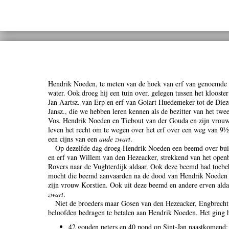
Hendrik Noeden, te meten van de hoek van erf van genoemde 
water. Ook droeg hij een tuin over, gelegen tussen het klooste
Jan Aartsz. van Erp en erf van Goiart Huedemeker tot de Die
Jansz., die we hebben leren kennen als de bezitter van het twe
Vos. Hendrik Noeden en Tiebout van der Gouda en zijn vrouw
leven het recht om te wegen over het erf over een weg van 9½
een cijns van een
aude zwart
.
Op dezelfde dag droeg Hendrik Noeden een beemd over buit
en erf van Willem van den Hezeacker, strekkend van het openb
Rovers naar de Vughterdijk aldaar. Ook deze beemd had toebeh
mocht die beemd aanvaarden na de dood van Hendrik Noeden
zijn vrouw Korstien. Ook uit deze beemd en andere erven ald
zwart
.
Niet de broeders maar Gosen van den Hezeacker, Engbrecht
beloofden bedragen te betalen aan Hendrik Noeden. Het ging 
42 gouden peters en 40 pond op Sint-Jan naastkomend;