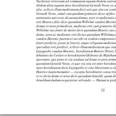
Vuchtensi retrorsum ad communem aquam ibidem currente
ibidem ultra aquam inter hereditatem Gerardi Vosse ex 
alio, scilicet illam medietatem dicti orti que sita est co
Gerardi Vosse, simul cum quodam granario dicto spyker 
attinentiis universis dictarum domus, aree et medietatis 
orti Henrico filio dicti quondam Willelmi vanden Hoernic c
domus et area primodicta, medietas orti cum granario 
Willelmo suo fratri de morte dicti quondam Henrici succ
domo, area ac medietate orti dictus quondam Willelmus 
vanden Hoernic partem et ius sibi in eisdem competente
fratri predicto, prout in litteris, atque reliquam medi
spectabat orti predicti, scilicet illam medietatem que si
Luytgardis vanden Hoernic, hereditatem Henrici Potter, 
Iohannis de Coelen et hereditatem Ghibonis de Hijntham
spectante, que pons et via tendunt ad domo et area prim
quondam Gerardi Vosse, et que via sita est inter heredi
inter hereditatem dicte Luytgardis et eius liberorum ex al
Henrico Lanternemaker --- excepto hereditario censu tri
et ex dicta domo et area dicti quondam Arnoldi, quam d
Arnoldum dudum acquisierat solvendo ---. Datum in profe
12