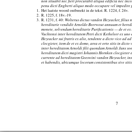
non situabit nec fieri procurabit aliqua edificia nec i
penu dicti Engberti aliquo modo occupare vel impedire p
1.
Het laatste woord ontbreekt in de tekst. R. 1224, f. 24v.
2.
R. 1225, f. 18v.-19.
3.
R. 1231, f. 40:
Wolterus dictus vanden Hezeacker, filius 
hereditarie vendidit Arnoldo Beerwout annuum et here
monete, solvendum hereditarie Purificationis --- de et ex
Vuchtensi inter hereditatem Petri dicti Ketheleer ex uno
Hezeacker sui fratris ex alio, tendente a dicto vico ad 
clocgieter, item de et ex domo, area et orto sitis in dict
inter hereditatem Arnoldi filii quondam Arnoldi Jans so
hereditatem dicti magistri Iohannis Hornken clocgieter 
currente ad hereditatem Goeswini vanden Hezeacker, insu
et habendis, ubicumque locorum consistentibus sive sitis
7