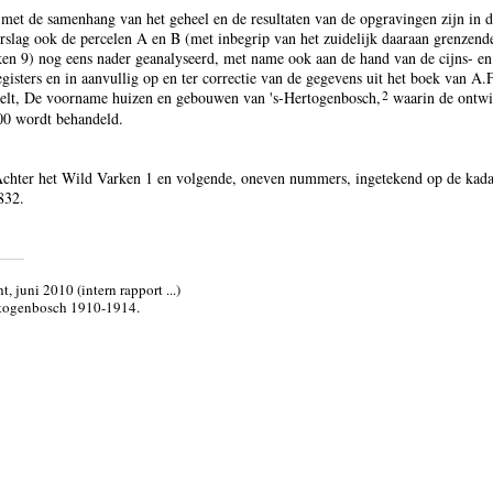
met de samenhang van het geheel en de resultaten van de opgravingen zijn in d
rslag ook de percelen A en B (met inbegrip van het zuidelijk daaraan grenzend
en 9) nog eens nader geanalyseerd, met name ook aan de hand van de cijns- en
gisters en in aanvullig op en ter correctie van de gegevens uit het boek van A.
2
selt, De voorname huizen en gebouwen van 's-Hertogenbosch,
waarin de ontwi
00 wordt behandeld.
chter het Wild Varken 1 en volgende, oneven nummers, ingetekend op de kada
832.
t, juni 2010 (intern rapport ...)
rtogenbosch 1910-1914.