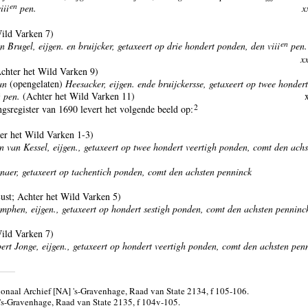
en
iii
pen.
x
ild Varken 7)
en
 Brugel, eijgen. en bruijcker, getaxeert op drie hondert ponden, den viii
pen.
xx
chter het Wild Varken 9)
an
(opengelaten)
Heesacker, eijgen. ende bruijckersse, getaxeert op twee hondert 
n
pen.
(Achter het Wild Varken 11)
2
gsregister van 1690 levert het volgende beeld op:
er het Wild Varken 1-3)
van Kessel, eijgen., getaxeert op twee hondert veertigh ponden, comt den achs
enaer, getaxeert op tachentich ponden, comt den achsten penninck
ust; Achter het Wild Varken 5)
phen, eijgen., getaxeert op hondert sestigh ponden, comt den achsten penninc
ild Varken 7)
t Jonge, eijgen., getaxeert op hondert veertigh ponden, comt den achsten pen
ionaal Archief [NA] 's-Gravenhage, Raad van State 2134, f 105-106.
's-Gravenhage, Raad van State 2135, f 104v-105.