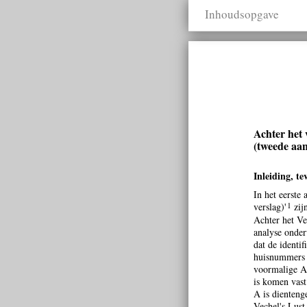
Inhoudsopgave
Achter het 
(tweede aan
Inleiding, t
In het eerste
1
verslag)'
zij
Achter het Ve
analyse onder
dat de identi
huisnummers i
voormalige Ac
is komen vast
A is dienteng
Vechel's Lust