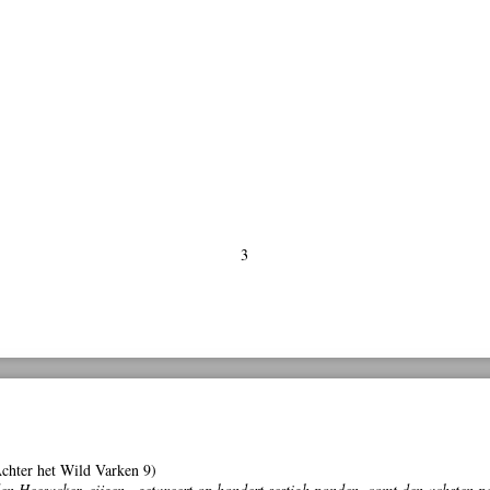
3
chter het Wild Varken 9)
n Heesacker, eijgen., getaxeert op hondert sestigh ponden, comt den achsten p