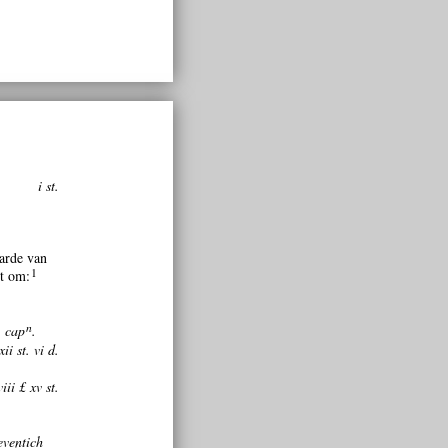
i st.
aarde van
1
et om:
n
, cap
.
xii st. vi d.
viii £ xv st.
eventich