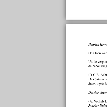
Henrick Herma
Ook toen werd
Uit de verpon
de bebouwing.
(D-C-B: Acht
De kinderen e
Steen-wijck br
Deselve eijgen
(A: Vechels L
Joncker Dideri