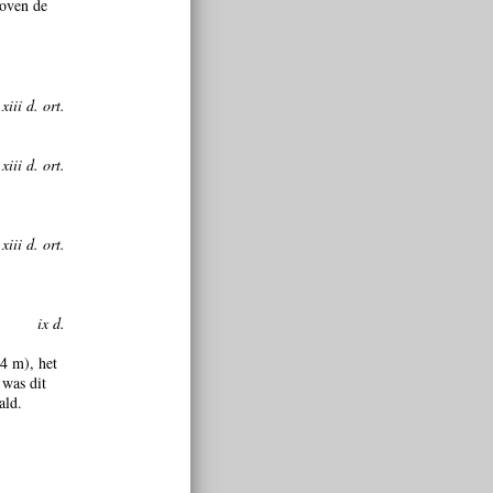
boven de
xiii d. ort.
xiii d. ort.
xiii d. ort.
ix d.
04 m), het
 was dit
ald.