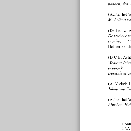
ponden, den v
(Achter het W
M. Aelbert van
(De Trouw; A
De weduwe v
e
ponden, viii
Het verpondin
(D-C-B: Acht
Weduwe Johan 
penninck
Deselfde eijg
(A: Vechels L
Johan van Cam
(Achter het W
Abraham Huber
1 Nat
2 NA 