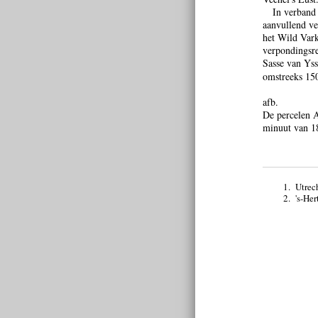
In verband 
aanvullend ve
het Wild Vark
verpondingsre
Sasse van Ys
omstreeks 15
afb.
De percelen A
minuut van 1
1.
Utrech
2.
's-He