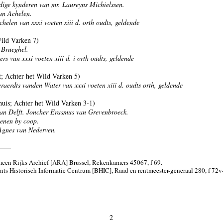
ige kynderen van mr. Laureyns Michielssen.
n Achelen.
helen van xxxi voeten xiii d. orth oudts, geldende
ild Varken 7)
 Brueghel.
s van xxxi voeten xiii d. i orth oudts, geldende
t; Achter het Wild Varken 5)
raerdts vanden Water van xxxi voeten xiii d. oudts orth, geldende
uis; Achter het Wild Varken 3-1)
an Delft. Joncher Erasmus van Grevenbroeck.
enen by coop.
Agnes van Nederven.
een Rijks Archief [ARA] Brussel, Rekenkamers 45067, f 69.
nts Historisch Informatie Centrum [BHIC], Raad en rentmeester-generaal 280, f 72v
2