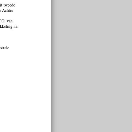
it tweede
e Achter
F.O. van
kkeling na
strale