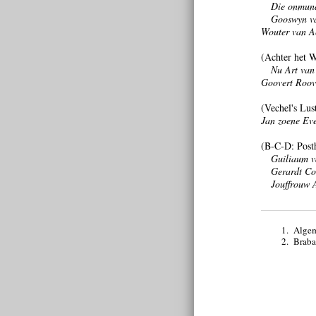
Die onmund
Gooswyn va
Wouter van Ac
(Achter het W
Nu Art van
Goovert Roover
(Vechel's Lus
Jan zoene Eve
(B-C-D: Posth
Guiliaum v
Gerardt Co
Jouffrouw 
1.
Algem
2.
Braba