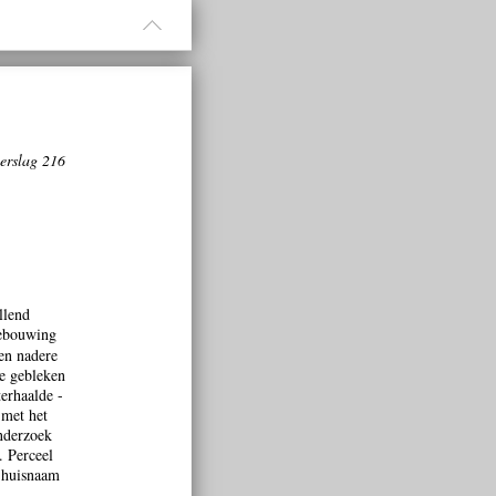
verslag 216
llend
bebouwing
en nadere
me gebleken
terhaalde -
 met het
nderzoek
. Perceel
e huisnaam