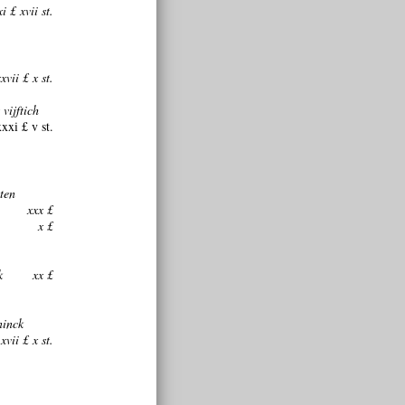
xi £ xvii st.
xvii £ x st.
vijftich
xxxi £ v st.
ten
xxx £
x £
k
xx £
ninck
xvii £ x st.