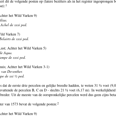
ert dit de volgende posten op (latere bezitters als in het register ingesprongen 
1
st):
chter het Wild Varken 9)
ilius.
Achel de xxxi ped.
ild Varken 7)
elairts de xxxi ped.
Lust; Achter het Wild Varken 5)
de Aqua.
empe de xxxi ped.
uis; Achter het Wild Varken 3-1)
van Deventher.
pe de xxi ½ ped.
s dat de eerste drie percelen en gelijke breedte hadden, te weten 31 ½ voet (9,
vattende de percelen B, C en D - slechts 21 ½ voet (6,17 m). In werkelijkheid
breder. Uit de meeste van de oorspronkelijke percelen werd dus geen cijns beta
2
ster van 1573 bevat de volgende posten:
chter het Wild Varken 9)