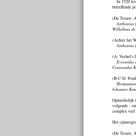
In 1520 lev
betreffende po
(De Trouw; A
Anthonius f
Wilhelmus de 
(Achter het W
Anthonius B
(A: Vechel's 
Everardus 
Coenrardus K
(B-C-D: Posth
Hermannus 
Iohannes Kem
Opmerkelijk i
volgende - om
complex veel 
Het cijnsregi
(De Trouw; A