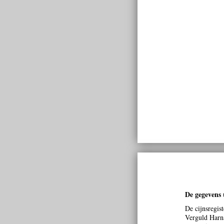
De gegevens u
De cijnsregis
Verguld Harna