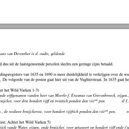
ns van Deventher ix d. oudts, geldende
 dus uit de laatstgenoemde percelen slechts een geringe cijns betaald.
dingsregisters van 1635 en 1690 is meer duidelijkheid te verkrijgen over de w
 De volgorde van de posten gaat hier uit van de Vughterstraat. In 1635 gaat h
er het Wild Varken 1-3)
nde erffgenamen vanden heer van Meerlo f. Erasmus van Grevenbroeck, eijgen.
en
uijcker, voor drie hondert vijff en twintich ponden den viii
pen.
xl £ 
en
., de weduwe bruijckersse, voor hondert vijiftich ponden den viii
pen.
x
ust; Achter het Wild Varken 5)
jck vande Water, eijgen. ende bruijcker, voor getaxeert op hondert vijff ende t's