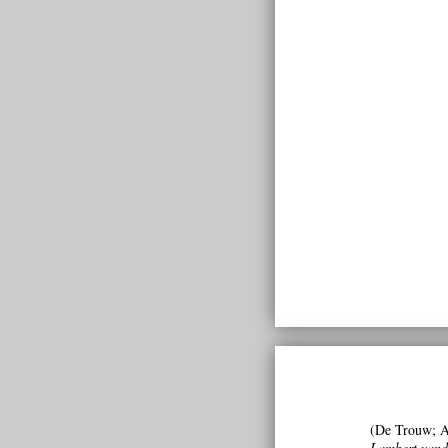
(De Trouw; A
Lambert vande