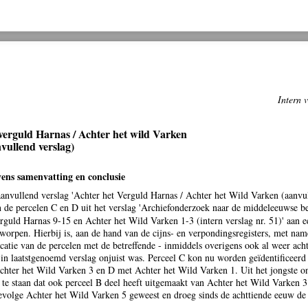
Intern 
verguld Harnas / Achter het wild Varken
vullend verslag)
evens samenvatting en conclusie
 aanvullend verslag 'Achter het Verguld Harnas / Achter het Wild Varken (aanvu
n de percelen C en D uit het verslag 'Archiefonderzoek naar de middeleeuwse 
rguld Harnas 9-15 en Achter het Wild Varken 1-3 (intern verslag nr. 51)' aan e
worpen. Hierbij is, aan de hand van de cijns- en verpondingsregisters, met na
ficatie van de percelen met de betreffende - inmiddels overigens ook al weer ach
n laatstgenoemd verslag onjuist was. Perceel C kon nu worden geïdentificeerd
hter het Wild Varken 3 en D met Achter het Wild Varken 1. Uit het jongste o
 te staan dat ook perceel B deel heeft uitgemaakt van Achter het Wild Varken 3
evolge Achter het Wild Varken 5 geweest en droeg sinds de achttiende eeuw d
.