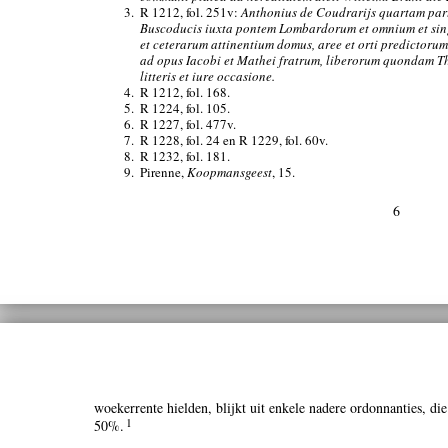
3.
R 1212, fol. 251v:
Anthonius de Coudrarijs quartam part
Buscoducis iuxta pontem Lombardorum et omnium et sin
et ceterarum attinentium domus, aree et orti predictorum
ad opus Iacobi et Mathei fratrum, liberorum quondam 
litteris et iure occasione.
4.
R 1212, fol. 168.
5.
R 1224, fol. 105.
6.
R 1227, fol. 477v.
7.
R 1228, fol. 24 en R 1229, fol. 60v.
8.
R 1232, fol. 181.
9.
Pirenne,
Koopmansgeest
, 15.
6
woekerrente hielden, blijkt uit enkele nadere ordonnanties, di
1
50%.