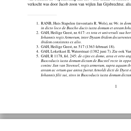
verkocht was door Jacob zoon van wijlen Jan Gijsbrechtsz. al
1.
RANB, Huis Stapelen (inventaris R. Wols), nr. 96:
in dom
in dicto loco de Buscho ducis iuxta domum et aream I
2.
GAH, Heilige Geest, nr. 617:
ex tota et universali sua her
Iohannis regis Armorum, inter Dysam ibidem decurrent
ibidem consistens ex alio.
3.
GAH, Heilige Geest, nr. 517 (1363 februari 18).
4.
GAH, Loketkast II, Waterstraat (1382 juni 7). Zie ook Van
5.
GAH, R 1178, fol. 245:
de cijns ex domo, area et orto atq
Buscoducis iuxta domum dictam de Bucstel recte in oppo
coninc Jan van Steensel, regis armorum, supra aquam i
aream ac ortum que antea fuerat Arnoldi dicti de Dyest e
Iohannis filii sui, sitos in Buscoducis iuxta domum dicta
1