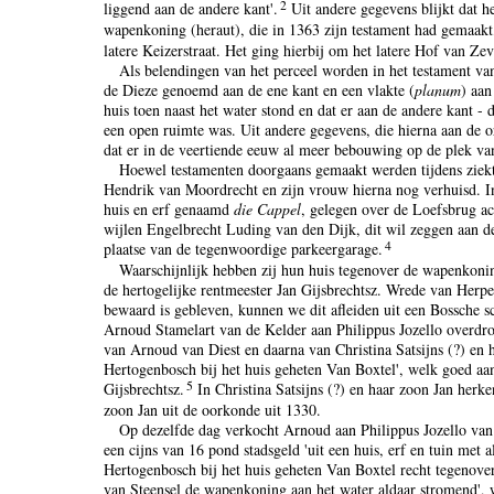
2
liggend aan de andere kant'.
Uit andere gegevens blijkt dat he
wapenkoning (heraut), die in 1363 zijn testament had gemaakt
latere Keizerstraat. Het ging hierbij om het latere Hof van Ze
Als belendingen van het perceel worden in het testament v
de Dieze genoemd aan de ene kant en een vlakte (
planum
) aan
huis toen naast het water stond en dat er aan de andere kant - d
een open ruimte was. Uit andere gegevens, die hierna aan de or
dat er in de veertiende eeuw al meer bebouwing op de plek van
Hoewel testamenten doorgaans gemaakt werden tijdens ziekte
Hendrik van Moordrecht en zijn vrouw hierna nog verhuisd. In
huis en erf genaamd
die Cappel
, gelegen over de Loefsbrug a
wijlen Engelbrecht Luding van den Dijk, dit wil zeggen aan d
4
plaatse van de tegenwoordige parkeergarage.
Waarschijnlijk hebben zij hun huis tegenover de wapenkonin
de hertogelijke rentmeester Jan Gijsbrechtsz. Wrede van Her
bewaard is gebleven, kunnen we dit afleiden uit een Bossche 
Arnoud Stamelart van de Kelder aan Philippus Jozello overdroe
van Arnoud van Diest en daarna van Christina Satsijns (?) en h
Hertogenbosch bij het huis geheten Van Boxtel', welk goed a
5
Gijsbrechtsz.
In Christina Satsijns (?) en haar zoon Jan her
zoon Jan uit de oorkonde uit 1330.
Op dezelfde dag verkocht Arnoud aan Philippus Jozello van 
een cijns van 16 pond stadsgeld 'uit een huis, erf en tuin met a
Hertogenbosch bij het huis geheten Van Boxtel recht tegenov
van Steensel de wapenkoning aan het water aldaar stromend', 