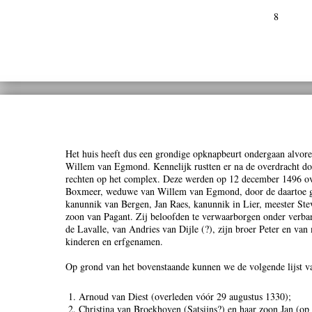
8
Het huis heeft dus een grondige opknapbeurt ondergaan alvore
Willem van Egmond. Kennelijk rustten er na de overdracht d
rechten op het complex. Deze werden op 12 december 1496 o
Boxmeer, weduwe van Willem van Egmond, door de daartoe g
kanunnik van Bergen, Jan Raes, kanunnik in Lier, meester Ste
zoon van Pagant. Zij beloofden te verwaarborgen onder verba
de Lavalle, van Andries van Dijle (?), zijn broer Peter en va
kinderen en erfgenamen.
Op grond van het bovenstaande kunnen we de volgende lijst va
Arnoud van Diest (overleden vóór 29 augustus 1330);
Christina van Broekhoven (Satsijns?) en haar zoon Jan (op