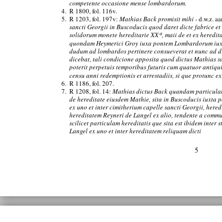
competente occasione mense lombardorum.
4.
R 1800, fol. 116v.
5.
R 1203, fol. 197v:
Mathias Back promisit mihi
- d.w.z. aa
sancti Georgii in Buscoducis quod daret dicte fabrice e
a
solidorum monete hereditarie XX
, maii de et ex heredit
quondam Heymerici Groy iuxa pontem Lombardorum iuxt
dudum ad lombardos pertinere consueverat et nunc ad di
dicebat, tali condicione apposita quod dictus Mathias 
poterit perpetuis temporibus futuris cum quatuor antiqu
censu anni redemptionis et arrestadiis, si que protunc e
6.
R 1186, fol. 207.
7.
R 1208, fol. 14:
Mathias dictus Back quandam particula
de hereditate eiusdem Mathie, sita in Buscoducis iuxt
ex uno et inter cimitherium capelle sancti Georgii, here
hereditatem Reyneri de Langel ex alio, tendente a comm
scilicet particulam hereditatis que sita est ibidem inter 
Langel ex uno et inter hereditatem reliquam dicti
5