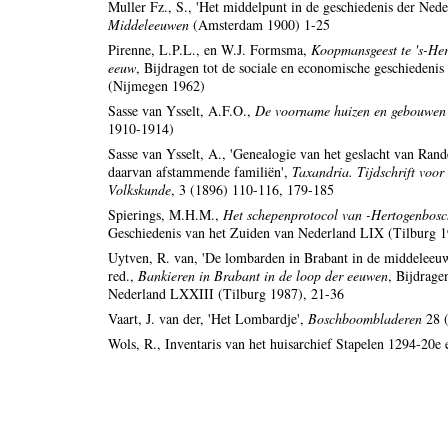
Muller Fz., S., 'Het middelpunt in de geschiedenis der Ned
Middeleeuwen
(Amsterdam 1900) 1-25
Pirenne, L.P.L., en W.J. Formsma,
Koopmansgeest te 's-Her
eeuw
, Bijdragen tot de sociale en economische geschiedeni
(Nijmegen 1962)
Sasse van Ysselt, A.F.O.,
De voorname huizen en gebouwen 
1910-1914)
Sasse van Ysselt, A., 'Genealogie van het geslacht van Ra
daarvan afstammende familiën',
Taxandria. Tijdschrift voo
Volkskunde
, 3 (1896) 110-116, 179-185
Spierings, M.H.M.,
Het schepenprotocol van -Hertogenbos
Geschiedenis van het Zuiden van Nederland LIX (Tilburg 
Uytven, R. van, 'De lombarden in Brabant in de middeleeu
red.,
Bankieren in Brabant in de loop der eeuwen
, Bijdrage
Nederland LXXIII (Tilburg 1987), 21-36
Vaart, J. van der, 'Het Lombardje',
Boschboombladeren
28 
Wols, R., Inventaris van het huisarchief Stapelen 1294-20e