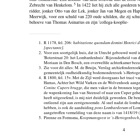
5
Zebrecht van Heukelom.
In 1422 liet hij zich alle goederen
ridder, jonker Otto van der Lek, jonker Jan van Megen en Hap
Meerwijk, voor een schuld van 220 oude schilden, die zij schu
behoeve van Thomas Asinarius en zijn 'collega-kooplie-
1.
R 1178, fol. 206:
habitatione quondam domini Henrici d
[spectante].
2.
Voor een soortgelijk huis, dat in Utrecht gebouwd werd i
'Boterstraat 20: het Lombardenhuis'. Bijzonderheid van d
Moriaan in Den Bosch, een overwelfde achterkamer beza
3.
Zie voor dit alles: M. de Bruijn, Verslag archiefonderzoe
gemeenteljk oudheidkundig bodemonderzoek 's-Hertogenb
4.
R 1800, fol. 15v. Met de Zijl werd doorgaans het tracé va
Harnas, Achter het Wild Varken en de Wolvenhoek aanged
Coninc Cupers brugge
, die men vaker in de bronnen teg
de wapenkoning Jan van Steensel of naar een Cuper gehet
heeft uitgeoefend, is mij niet duidelijk geworden. De b
ontleend zijn aan eerstgenoemde. Al snel nadat de lomba
hebben, is ook de aanduiding
pons Lombardorum
of Lom
aangetroffen vermelding van deze naam is van 1418/19 (R
5.
Pirenne en Formsma,
Koopmansgeest te 's-Hertogenboch
4