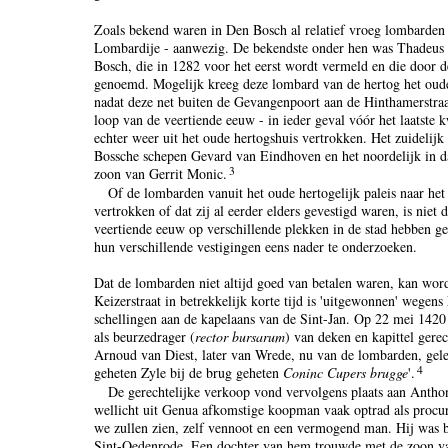
Zoals bekend waren in Den Bosch al relatief vroeg lombarden -
Lombardije - aanwezig. De bekendste onder hen was Thadeus
Bosch, die in 1282 voor het eerst wordt vermeld en die door 
genoemd. Mogelijk kreeg deze lombard van de hertog het oude 
nadat deze net buiten de Gevangenpoort aan de Hinthamerstraa
loop van de veertiende eeuw - in ieder geval vóór het laatste 
echter weer uit het oude hertogshuis vertrokken. Het zuidelijk
Bossche schepen Gevard van Eindhoven en het noordelijk in 
3
zoon van Gerrit Monic.
Of de lombarden vanuit het oude hertogelijk paleis naar het 
vertrokken of dat zij al eerder elders gevestigd waren, is niet d
veertiende eeuw op verschillende plekken in de stad hebben 
hun verschillende vestigingen eens nader te onderzoeken.
Dat de lombarden niet altijd goed van betalen waren, kan word
Keizerstraat in betrekkelijk korte tijd is 'uitgewonnen' wegens 
schellingen aan de kapelaans van de Sint-Jan. Op 22 mei 142
als beurzedrager (
rector bursarum
) van deken en kapittel gerec
Arnoud van Diest, later van Wrede, nu van de lombarden, gele
4
geheten Zyle bij de brug geheten
Coninc Cupers brugge
'.
De gerechtelijke verkoop vond vervolgens plaats aan Antho
wellicht uit Genua afkomstige koopman vaak optrad als procur
we zullen zien, zelf vennoot en een vermogend man. Hij was 
Sint-Oedenrode. Een dochter van hem trouwde met de zoon v