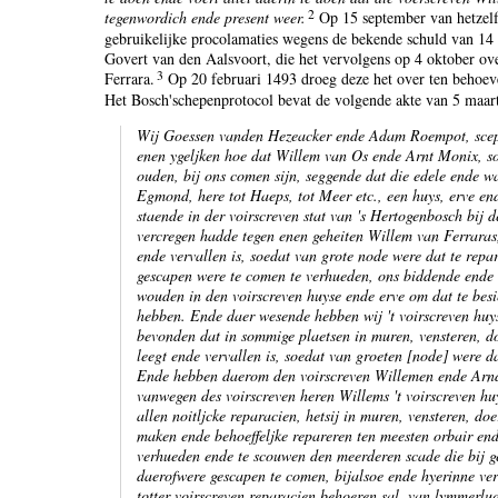
2
tegenwordich ende present weer.
Op 15 september van hetzelf
gebruikelijke procolamaties wegens de bekende schuld van 14 
Govert van den Aalsvoort, die het vervolgens op 4 oktober o
3
Ferrara.
Op 20 februari 1493 droeg deze het over ten behoe
Het Bosch'schepenprotocol bevat de volgende akte van 5 maar
Wij Goessen vanden Hezeacker ende Adam Roempot, scepe
enen ygeljken hoe dat Willem van Os ende Arnt Monix, s
ouden, bij ons comen sijn, seggende dat die edele ende w
Egmond, here tot Haeps, tot Meer etc., een huys, erve en
staende in der voirscreven stat van 's Hertogenbosch bij
vercregen hadde tegen enen geheiten Willem van Ferraras
ende vervallen is, soedat van grote node were dat te rep
gescapen were te comen te verhueden, ons biddende ende
wouden in den voirscreven huyse ende erve om dat te besie
hebben. Ende daer wesende hebben wij 't voirscreven huys
bevonden dat in sommige plaetsen in muren, vensteren, d
leegt ende vervallen is, soedat van groeten [node] were d
Ende hebben daerom den voirscreven Willemen ende Arnde
vanwegen des voirscreven heren Willems 't voirscreven h
allen noitljcke reparacien, hetsij in muren, vensteren, d
maken ende behoeffeljke repareren ten meesten orbair end
verhueden ende te scouwen den meerderen scade die bij g
daerofwere gescapen te comen, bijalsoe ende hyerinne vers
totter voirscreven reparacien behoeren sal, van lymmerlu