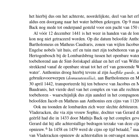
het hierbij dus om het achterste, noordelijkste, deel van het 
aldus een doorgang naar het water hebben gekregen. Op 9 ma
Back nog mede tot onderpand gesteld voor een pacht van 150
Al vóór 12 december 1441 is het weer in handen van de lo
kon nog niet getraceerd worden. Op die datum beloofde Antho
Bartholomeus en Matheus Caudraris, zonen van wijlen Jacobus
Engelse nobels 'uit huis, erf en tuin met zijn toebehoren van 
Hertogenbosch bij de Lombardsbrug tussen het openbare water 
toebehorend aan de Sint-Joriskapel aldaar en het erf van Will
strekkend vanaf de openbare straat tot het erf van genoemde 
water'. Anthonius droeg hierbij tevens al zijn
haeflike guede
, 
gebruiksvoorwerpen (
domusutensilia
), aan Bartholomeus en M
30 april 1442, transporteerde hij ten behoeve van Jacobus en
Baudranis, het vierde deel van het complex en van alle rechten
toebehoren - waarschijnlijk dus zijn aandeel in het compagno
beloofden Jacob en Matheus aan Anthonius een cijns van 1120 
Ook nu toonden de lombarden zich weer slechte debiteure
Vladeracken, die via zijn vrouw Sophie, dochter van Gerard d
geërfd had die in 1433 door Mathijs Back op het complex geve
Gerard dat hij alle achterstallige bedragen terzake van deze ci
6
7
opnieuw.
In 1458 en 1459 werd de cijns op tijd betaald,
maa
van Vladeracken opnieuw de achterstallen in ontvangst nemen