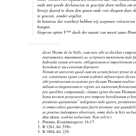
ende met goede declaracien in gescrijte doen stellen om 
bewijs daerof te doen den genen ende voir diegeen daer da
te gescien, sonder argelist.
In kennisse der wairheyt hebben wij scepenen voirscreven
hangen.
ten
Gegeven opten V
dach der maent van meert anno Domin
dicto Thome de la Valle, cum iure sibi ut dicebat compet
instrumentis, munimentis ac scripturis mentionem inde f
habenda ratum servarte, obligationem et impetitionem e
heredum et successorum deponere.
Notum sit universis quod cum ita actum fuisset prout in
est, constitutus igitur coram scabinis infrascriptis dic
sibi premissorum occasione per dictum Thomam realiter
milium octingentorum et viginti sex aureorum florenor
pro quolibet computando, clamas igitur dictum Thomam 
bona necnon possessores pro tempore hereditatum et b
?
premissis quitantiam
indigentes inde quitos, promitte
et omnes alios quorum opus fuerit pronunc aut quandoli
ac penitus indempnes observare, omni dolo in hiis seclus
drie akten:
scabini noluerunt. Non solvit.
)
1.
Pirenne,
Koopmansgeest
, 16-17.
2.
R 1261, fol. 558v.
3.
R 1804, fol. 229.