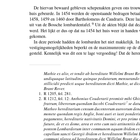
De hiervan bewaard gebleven schepenakten geven ons trouwe
huis gebeurde. In 1454 werden de openstaande bedragen betaa
1458, 1459 en 1460 door Bartholomeus de Caudraris. Deze laat
9
uit van de Bossche lombardentafel.
Uit de akten blijkt dat d
werd. Het lijkt er dus op dat na 1454 het huis weer in hande
gekomen.
In deze periode hadden de lombarden het niet makkelijk. I
vestigingsmogelijkheden beperkt en de maximumrente op de de
gesteld. Kennelijk was dit een te lage vergoeding! Dat de here
Mathie ex alio, et tendit ab hereditate Willelmi Brant 
undiquaque latitudine quinque pedatarum, mensurando 
stillicidii predicti usque hereditatem dicti Mathie, ut d
Brant Rover.
1.
R 1205, fol. 281.
2.
R 1212, fol. 12:
Anthonius Couderarii promisit mihi Ghi
!
fratrum, liberorum quondam Iacobi Coudrerarii
se datu
Matheo hereditarium censum ducentorum aureorum den
monete quondam regis Anglie, boni auri et iusti ponderi
pagamento, hereditarie nativitatis Domini, et pro primo
futuro, de et ex domo, area et orto cum suis attinentiis di
pontem Lombardorum inter communem aquam ibidem ex u
capellam sancti Georgii ibidem et hereditatem Willelmi B
communi platea ad hereditatem dicti Willelmi Brant die