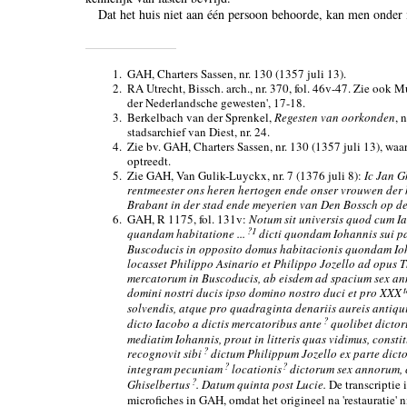
Dat het huis niet aan één persoon behoorde, kan men onder
1.
GAH, Charters Sassen, nr. 130 (1357 juli 13).
2.
RA Utrecht, Bissch. arch., nr. 370, fol. 46v-47. Zie ook 
der Nederlandsche gewesten', 17-18.
3.
Berkelbach van der Sprenkel,
Regesten van oorkonden
, 
stadsarchief van Diest, nr. 24.
4.
Zie bv. GAH, Charters Sassen, nr. 130 (1357 juli 13), w
optreedt.
5.
Zie GAH, Van Gulik-Luyckx, nr. 7 (1376 juli 8):
Ic Jan G
rentmeester ons heren hertogen ende onser vrouwen de
Brabant in der stad ende meyerien van Den Bossch op dese
6.
GAH, R 1175, fol. 131v:
Notum sit universis quod cum I
?1
quandam habitatione ...
dicti quondam Iohannis sui pat
Buscoducis in opposito domus habitacionis quondam Ioh
locasset Philippo Asinario et Philippo Jozello ad opus 
mercatorum in Buscoducis, ab eisdem ad spacium sex a
t
domini nostri ducis ipso domino nostro duci et pro XXX
solvendis, atque pro quadraginta denariis aureis antiqu
?
dicto Iacobo a dictis mercatoribus ante
quolibet dictor
mediatim Iohannis, prout in litteris quas vidimus, consti
?
recognovit sibi
dictum Philippum Jozello ex parte dict
?
?
integram pecuniam
locationis
dictorum sex annorum, 
?
Ghiselbertus
. Datum quinta post Lucie.
De transcriptie 
microfiches in GAH, omdat het origineel na 'restauratie' n