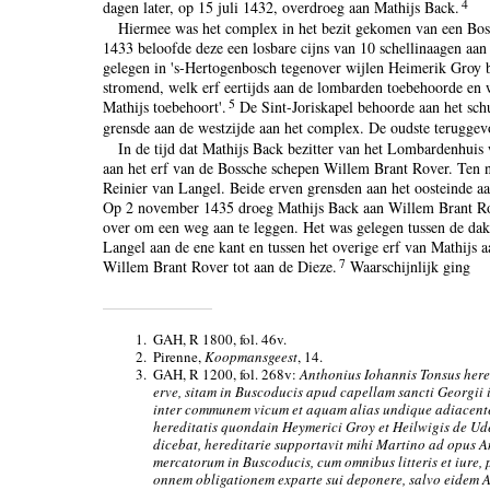
4
dagen later, op 15 juli 1432, overdroeg aan Mathijs Back.
Hiermee was het complex in het bezit gekomen van een Bo
1433 beloofde deze een losbare cijns van 10 schellinaagen aan d
gelegen in 's-Hertogenbosch tegenover wijlen Heimerik Groy b
stromend, welk erf eertijds aan de lombarden toebehoorde en w
5
Mathijs toebehoort'.
De Sint-Joriskapel behoorde aan het sch
grensde aan de westzijde aan het complex. De oudste teruggev
In de tijd dat Mathijs Back bezitter van het Lombardenhuis
aan het erf van de Bossche schepen Willem Brant Rover. Ten n
Reinier van Langel. Beide erven grensden aan het oosteinde a
Op 2 november 1435 droeg Mathijs Back aan Willem Brant Rove
over om een weg aan te leggen. Het was gelegen tussen de dak
Langel aan de ene kant en tussen het overige erf van Mathijs a
7
Willem Brant Rover tot aan de Dieze.
Waarschijnlijk ging
1.
GAH, R 1800, fol. 46v.
2.
Pirenne,
Koopmansgeest
, 14.
3.
GAH, R 1200, fol. 268v:
Anthonius Iohannis Tonsus her
erve, sitam in Buscoducis apud capellam sancti Georgii i
inter communem vicum et aquam alias undique adiacentem
hereditatis quondain Heymerici Groy et Heilwigis de Ude
dicebat, hereditarie supportavit mihi Martino ad opus A
mercatorum in Buscoducis, cum omnibus litteris et iure,
onnem obligationem exparte sui deponere, salvo eidem An