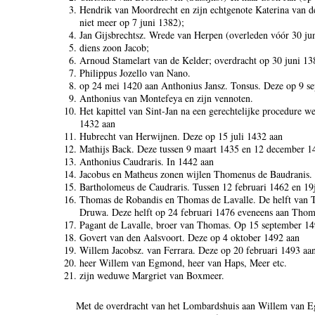
Hendrik van Moordrecht en zijn echtgenote Katerina van 
niet meer op 7 juni 1382);
Jan Gijsbrechtsz. Wrede van Herpen (overleden vóór 30 ju
diens zoon Jacob;
Arnoud Stamelart van de Kelder; overdracht op 30 juni 13
Philippus Jozello van Nano.
op 24 mei 1420 aan Anthonius Jansz. Tonsus. Deze op 9 s
Anthonius van Montefeya en zijn vennoten.
Het kapittel van Sint-Jan na een gerechtelijke procedure weg
1432 aan
Hubrecht van Herwijnen. Deze op 15 juli 1432 aan
Mathijs Back. Deze tussen 9 maart 1435 en 12 december 1
Anthonius Caudraris. In 1442 aan
Jacobus en Matheus zonen wijlen Thomenus de Baudranis.
Bartholomeus de Caudraris. Tussen 12 februari 1462 en 19
Thomas de Robandis en Thomas de Lavalle. De helft van 
Druwa. Deze helft op 24 februari 1476 eveneens aan Thom
Pagant de Lavalle, broer van Thomas. Op 15 september 14
Govert van den Aalsvoort. Deze op 4 oktober 1492 aan
Willem Jacobsz. van Ferrara. Deze op 20 februari 1493 aa
heer Willem van Egmond, heer van Haps, Meer etc.
zijn weduwe Margriet van Boxmeer.
Met de overdracht van het Lombardshuis aan Willem van 