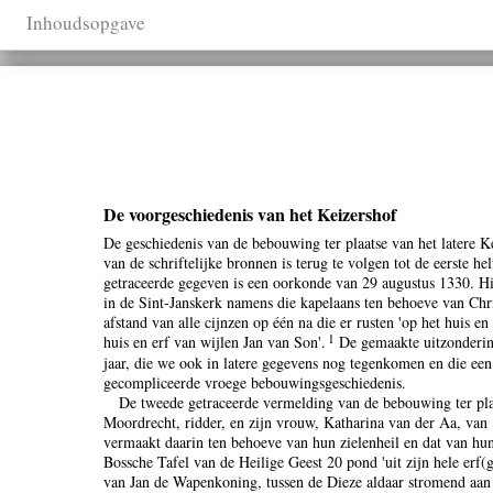
Inhoudsopgave
De voorgeschiedenis van het Keizershof
De geschiedenis van de bebouwing ter plaatse van het latere K
van de schriftelijke bronnen is terug te volgen tot de eerste h
getraceerde gegeven is een oorkonde van 29 augustus 1330. Hi
in de Sint-Janskerk namens die kapelaans ten behoeve van Chr
afstand van alle cijnzen op één na die er rusten 'op het huis e
1
huis en erf van wijlen Jan van Son'.
De gemaakte uitzondering
jaar, die we ook in latere gegevens nog tegenkomen en die een
gecompliceerde vroege bebouwingsgeschiedenis.
De tweede getraceerde vermelding van de bebouwing ter pla
Moordrecht, ridder, en zijn vrouw, Katharina van der Aa, van
vermaakt daarin ten behoeve van hun zielenheil en dat van hu
Bossche Tafel van de Heilige Geest 20 pond 'uit zijn hele erf
van Jan de Wapenkoning, tussen de Dieze aldaar stromend aan 