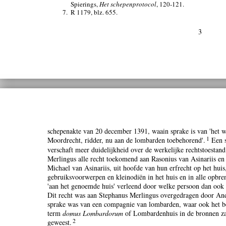
Spierings,
Het schepenprotocol
, 120-121.
7.
R 1179, blz. 655.
3
schepenakte van 20 december 1391, waain sprake is van 'het 
1
Moordrecht, ridder, nu aan de lombarden toebehorend'.
Een s
verschaft meer duidelijkheid over de werkelijke rechtstoesta
Merlingus alle recht toekomend aan Rasonius van Asinariis en
Michael van Asinariis, uit hoofde van hun erfrecht op het huis
gebruiksvoorwerpen en kleinodiën in het huis en in alle opbre
'aan het genoemde huis' verleend door welke persoon dan ook 
Dit recht was aan Stephanus Merlingus overgedragen door Andr
sprake was van een compagnie van lombarden, waar ook het be
term
domus Lombardorum
of Lombardenhuis in de bronnen zal
2
geweest.