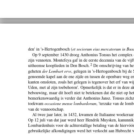
den' in 's-Hertogenbosch (
et sociorum eius mercatorum in Bus
Op 9 september 1430 droeg Anthonius Tonsus het complex 
zijn vennoten. Montefeya gaf in de eerste decennia van de vij
2
uitheemse kooplieden in Den Bosch.
De omschrijving van het
geheten
der Lombart erve
, gelegen in 's-Hertogenbosch bij de 
genoemde kapel aan de ene zijde en tussen de openbare weg en
kanten omsloten, zoals het gelegen is tegenover het erf van 
Uden, met al zijn toebehoren'. Opmerkelijk is dat er in deze a
bebouwing, maar dit hoeft niet te betekenen dat die niet op h
bemerkenswaardig is verder dat Anthonius Jansz. Tonsus zichz
toekwam
occasione mense lombardorum
, 'terzake van de lomb
van de vennootschap.
Al twee jaar later, in 1432, kwamen de Italiaanse woekeraa
Op 12 juli van dat jaar werd heer Hendrik Muysken, kanunnik 
Lombardenhuis voor de achterstallige betaling van de hiervóó
gebruikelijke afkondigingen werd het verkocht aan Hubrecht va