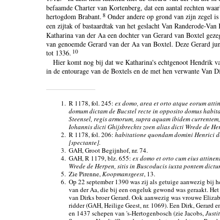
befaamde Charter van Kortenberg, dat een aantal rechten waa
8
hertogdom Brabant.
Onder andere op grond van zijn zegel is
een zijtak of bastaardtak van het geslacht Van Randerode-Van
Katharina van der Aa een dochter van Gerard van Boxtel gezeg
van genoemde Gerard van der Aa van Boxtel. Deze Gerard ju
10
tot 1336.
Hier komt nog bij dat we Katharina's echtgenoot Hendrik 
in de entourage van de Boxtels en de met hen verwante Van Di
1.
R 1178, fol. 245:
ex domo, area et orto atque eorum attine
domum dictam de Bucstel recte in opposito domus habita
Steensel, regis armorum, supra aquam ibidem currentem,
Iohannis dicti Ghijsbrechts zoen alias dicti Wrede de He
2.
R 1178, fol. 206:
habitatione quondam domini Henrici de
[spectante].
3.
GAH, Groot Begijnhof, nr. 74.
4.
GAH, R 1179, blz. 655:
ex domo et orto cum eius attinen
Wrede de Herpen, sitis in Buscoducis iuxta pontem dict
5.
Zie Pirenne,
Koopmansgeest
, 13.
6.
Op 22 september 1390 was zij als getuige aanwezig bij he
van der Aa, die bij een ongeluk gewond was geraakt. Het
van Dirks broer Gerard. Ook aanwezig was vrouwe Elizab
ridder (GAH, Heilige Geest, nr. 1069). Een Dirk, Gerard
en 1437 schepen van 's-Hertogenbosch (zie Jacobs,
Justi