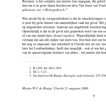
Boxmeer, is het complex een nieuwe fase ingegaan, die geleid 
hiervan is in grote lijnen beschreven door Van Sasse van Yssel
2
gebouwen van 's-Hertogenbosch
.
Wat opvalt bij de voorgeschiedenis is dat de omschrijvingen 
is juist bij grote huizen van aanzienlijken vaak het geval. He
op uitgestrekte terreinen, waarvan een uitgebreide beschrijvin
Opmerkelijk is dat in dit geval niet gesproken werd van een
m
of van een stenen huis (
domus lapidea
). Waarschijnlijk dient 
verstaan dat aan alle zijden van steen was. Een huis met een 
het nog zo imposant, met zekerheid in Utrecht niet als een 'st
later het Lombardenhuis, heeft dus mogelijk - ook al was het 
van de opeenvolgende bezitters van allure - ten minste één ho
1.
R 1265, fol. 402v-403.
2.
Dl. 2, 3-23.
3.
Zie hierover De Bruijn,
Husinghe ende hofstede
, 255-256
Martin W.J. de Bruijn, Utrecht 21 augustus 2000
9