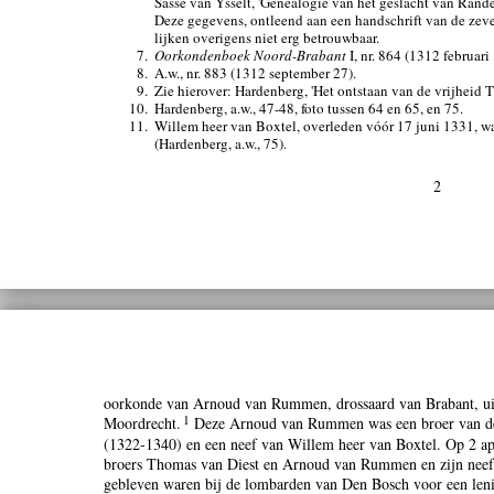
Sasse van Ysselt, 'Genealogie van het geslacht van Ran
Deze gegevens, ontleend aan een handschrift van de ze
lijken overigens niet erg betrouwbaar.
7.
Oorkondenboek Noord-Brabant
I, nr. 864 (1312 februari
8.
A.w., nr. 883 (1312 september 27).
9.
Zie hierover: Hardenberg, 'Het ontstaan van de vrijheid T
10.
Hardenberg, a.w., 47-48, foto tussen 64 en 65, en 75.
11.
Willem heer van Boxtel, overleden vóór 17 juni 1331, 
(Hardenberg, a.w., 75).
2
oorkonde van Arnoud van Rummen, drossaard van Brabant, ui
1
Moordrecht.
Deze Arnoud van Rummen was een broer van de 
(1322-1340) en een neef van Willem heer van Boxtel. Op 2 apr
broers Thomas van Diest en Arnoud van Rummen en zijn nee
gebleven waren bij de lombarden van Den Bosch voor een len