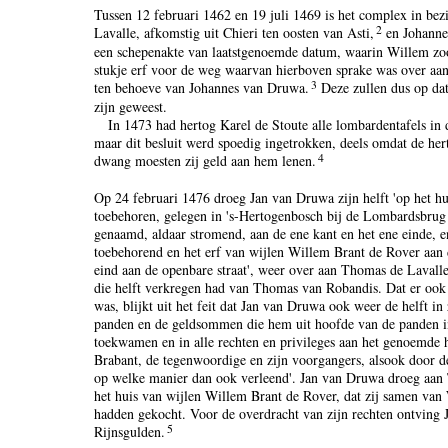
Tussen 12 februari 1462 en 19 juli 1469 is het complex in b
2
Lavalle, afkomstig uit Chieri ten oosten van Asti,
en Johannes
een schepenakte van laatstgenoemde datum, waarin Willem zo
stukje erf voor de weg waarvan hierboven sprake was over aa
3
ten behoeve van Johannes van Druwa.
Deze zullen dus op dat
zijn geweest.
In 1473 had hertog Karel de Stoute alle lombardentafels i
maar dit besluit werd spoedig ingetrokken, deels omdat de her
4
dwang moesten zij geld aan hem lenen.
Op 24 februari 1476 droeg Jan van Druwa zijn helft 'op het hui
toebehoren, gelegen in 's-Hertogenbosch bij de Lombardsbrug
genaamd, aldaar stromend, aan de ene kant en het ene einde, en
toebehorend en het erf van wijlen Willem Brant de Rover aan 
eind aan de openbare straat', weer over aan Thomas de Lavalle
die helft verkregen had van Thomas van Robandis. Dat er ook
was, blijkt uit het feit dat Jan van Druwa ook weer de helft in
panden en de geldsommen die hem uit hoofde van de panden i
toekwamen en in alle rechten en privileges aan het genoemde 
Brabant, de tegenwoordige en zijn voorgangers, alsook door d
op welke manier dan ook verleend'. Jan van Druwa droeg aan 
het huis van wijlen Willem Brant de Rover, dat zij samen va
hadden gekocht. Voor de overdracht van zijn rechten ontvin
5
Rijnsgulden.