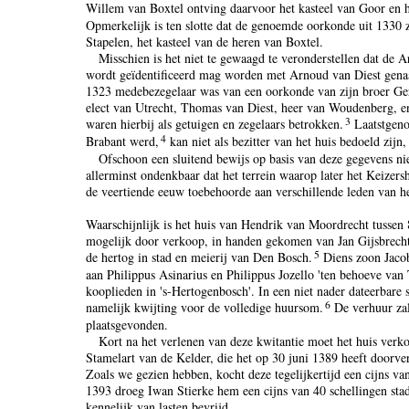
Willem van Boxtel ontving daarvoor het kasteel van Goor en 
Opmerkelijk is ten slotte dat de genoemde oorkonde uit 1330 z
Stapelen, het kasteel van de heren van Boxtel.
Misschien is het niet te gewaagd te veronderstellen dat de 
wordt geïdentificeerd mag worden met Arnoud van Diest gena
1323 medebezegelaar was van een oorkonde van zijn broer Gera
elect van Utrecht, Thomas van Diest, heer van Woudenberg, 
3
waren hierbij als getuigen en zegelaars betrokken.
Laatstgeno
4
Brabant werd,
kan niet als bezitter van het huis bedoeld zijn
Ofschoon een sluitend bewijs op basis van deze gegevens niet 
allerminst ondenkbaar dat het terrein waarop later het Keizersh
de veertiende eeuw toebehoorde aan verschillende leden van h
Waarschijnlijk is het huis van Hendrik van Moordrecht tussen
mogelijk door verkoop, in handen gekomen van Jan Gijsbrech
5
de hertog in stad en meierij van Den Bosch.
Diens zoon Jacob
aan Philippus Asinarius en Philippus Jozello 'ten behoeve van
kooplieden in 's-Hertogenbosch'. In een niet nader dateerbare 
6
namelijk kwijting voor de volledige huursom.
De verhuur za
plaatsgevonden.
Kort na het verlenen van deze kwitantie moet het huis verk
Stamelart van de Kelder, die het op 30 juni 1389 heeft doorve
Zoals we gezien hebben, kocht deze tegelijkertijd een cijns v
1393 droeg Iwan Stierke hem een cijns van 40 schellingen sta
kennelijk van lasten bevrijd.