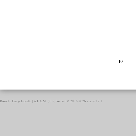
10
Bossche Encyclopedie |
A.F.A.M. (Ton) Wetzer © 2003-2026 versie 12.1