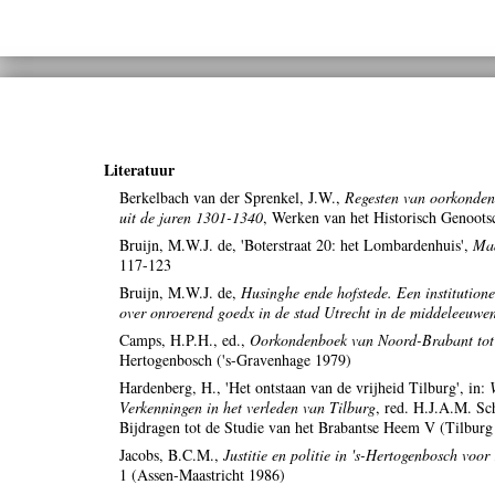
Literatuur
Berkelbach van der Sprenkel, J.W.,
Regesten van oorkonden
uit de jaren 1301-1340
, Werken van het Historisch Genootsc
Bruijn, M.W.J. de, 'Boterstraat 20: het Lombardenhuis',
Ma
117-123
Bruijn, M.W.J. de,
Husinghe ende hofstede. Een institutione
over onroerend goedx in de stad Utrecht in de middeleeuwe
Camps, H.P.H., ed.,
Oorkondenboek van Noord-Brabant tot
Hertogenbosch ('s-Gravenhage 1979)
Hardenberg, H., 'Het ontstaan van de vrijheid Tilburg', in:
Verkenningen in het verleden van Tilburg
, red. H.J.A.M. Sc
Bijdragen tot de Studie van het Brabantse Heem V (Tilbur
Jacobs, B.C.M.,
Justitie en politie in 's-Hertogenbosch voor
1 (Assen-Maastricht 1986)