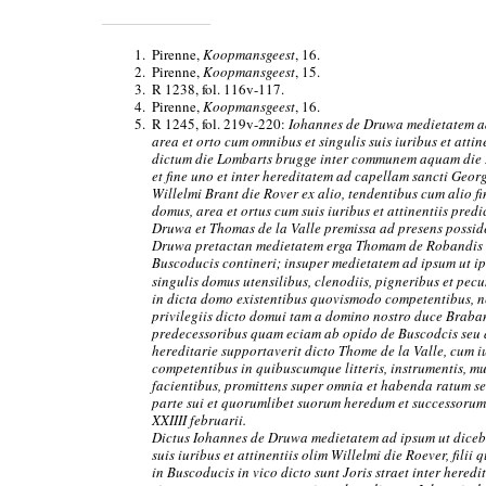
1.
Pirenne,
Koopmansgeest
, 16.
2.
Pirenne,
Koopmansgeest
, 15.
3.
R 1238, fol. 116v-117.
4.
Pirenne,
Koopmansgeest
, 16.
5.
R 1245, fol. 219v-220:
Iohannes de Druwa medietatem ad
area et orto cum omnibus et singulis suis iuribus et attin
dictum die Lombarts brugge inter communem aquam die D
et fine uno et inter hereditatem ad capellam sancti Geor
Willelmi Brant die Rover ex alio, tendentibus cum alio 
domus, area et ortus cum suis iuribus et attinentiis predi
Druwa et Thomas de la Valle premissa ad presens possi
Druwa pretactan medietatem erga Thomam de Robandis oli
Buscoducis contineri; insuper medietatem ad ipsum ut i
singulis domus utensilibus, clenodiis, pigneribus et pe
in dicta domo existentibus quovismodo competentibus, ne
privilegiis dicto domui tam a domino nostro duce Braba
predecessoribus quam eciam ab opido de Buscodcis seu a
hereditarie supportaverit dicto Thome de la Valle, cum i
competentibus in quibuscumque litteris, instrumentis, m
facientibus, promittens super omnia et habenda ratum se
parte sui et quorumlibet suorum heredum et successorum
XXIIII februarii.
Dictus Iohannes de Druwa medietatem ad ipsum ut diceb
suis iuribus et attinentiis olim Willelmi die Roever, filii
in Buscoducis in vico dicto sunt Joris straet inter here