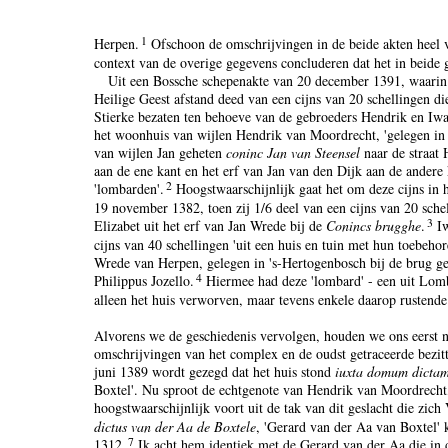
1
Herpen.
Ofschoon de omschrijvingen in de beide akten heel v
context van de overige gegevens concluderen dat het in beide 
Uit een Bossche schepenakte van 20 december 1391, waarin 
Heilige Geest afstand deed van een cijns van 20 schellingen d
Stierke bezaten ten behoeve van de gebroeders Hendrik en Iw
het woonhuis van wijlen Hendrik van Moordrecht, 'gelegen in 
van wijlen Jan geheten
coninc Jan van Steensel
naar de straat 
aan de ene kant en het erf van Jan van den Dijk aan de andere
2
'lombarden'.
Hoogstwaarschijnlijk gaat het om deze cijns in
19 november 1382, toen zij 1/6 deel van een cijns van 20 sche
3
Elizabet uit het erf van Jan Wrede bij de
Conincs brugghe
.
Iw
cijns van 40 schellingen 'uit een huis en tuin met hun toebeho
Wrede van Herpen, gelegen in 's-Hertogenbosch bij de brug g
4
Philippus Jozello.
Hiermee had deze 'lombard' - een uit Lom
alleen het huis verworven, maar tevens enkele daarop rustende 
Alvorens we de geschiedenis vervolgen, houden we ons eerst 
omschrijvingen van het complex en de oudst getraceerde bezitt
juni 1389 wordt gezegd dat het huis stond
iuxta domum dictam
Boxtel'. Nu sproot de echtgenote van Hendrik van Moordrecht
hoogstwaarschijnlijk voort uit de tak van dit geslacht die zic
dictus van der Aa de Boxtele
, 'Gerard van der Aa van Boxtel'
7
1312.
Ik acht hem identiek met de Gerard van der Aa die in da