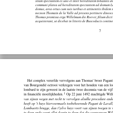
sitam spectantem ex uno et inter hereditatem Iohannis de
communi platea ad hereditatem spectantem ad domum Lo
domus, area ortus cum suis iuribus et attinentiis ibidem
necnon Thomain de la Valle ad presens pertinere dinoscu
Thomas premissa erga Willelmum die Roever, filium dict
acquisierant, ut dicebat in litteris de Buscoducis contine
7
Het complex vererfde vervolgens aan Thomas' broer Pagant
van Bourgondië octrooi verkregen voor het houden van een lom
lombard te zijn geweest in de laatste twee decennia van de vij
1
in financiële moeilijkheden.
Op 22 juni 1492 machtigde Wille
van sijnen wegen met recht te vervolgen alsulke procedure ende
heeft op 't huys hiervoermaels toebehoerende Pagant de Lavall
Lombaerts brugge, dan t'zelve huys voert van sijnen twegen te 
te doen ende voert allet daerin te doen dat die voerscreven Wi