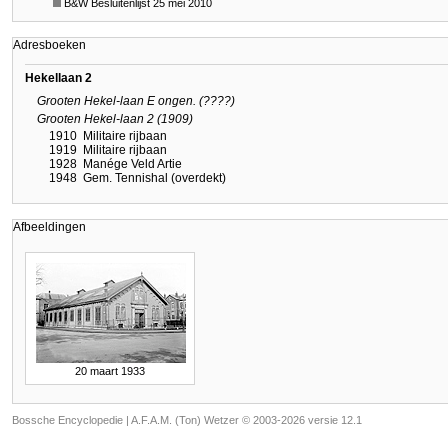
B&W Besluitenlijst 25 mei 2010
Adresboeken
Hekellaan 2
Grooten Hekel-laan E ongen. (????)
Grooten Hekel-laan 2 (1909)
1910
Militaire rijbaan
1919
Militaire rijbaan
1928
Manége Veld Artie
1948
Gem. Tennishal (overdekt)
Afbeeldingen
20 maart 1933
Bossche Encyclopedie |
A.F.A.M. (Ton) Wetzer © 2003-2026 versie 12.1