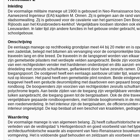
Inleiding
De voormalige militaire manege uit 1900 is gebouwd in Neo-Renaissance bouw
Aanwezend Ingenieur (EAI) kapitein M. Onnen. Zij is gelegen aan de rand van 
stadsomwalling. Zij is gebouwd voor de cavalerie van het garnizoen Den Bos
Rijloods aan het Kruisbroeders-kerkhof. Vergelijkbare loodsen stonden ook eld
Leeuwarden. In later tijd zijn andere functies in het gebouw onder gebracht, 
schoolgebouw.
Omschrijving
De eenlaags manege op rechthoekig grondplan meet 44 bij 20 meter en is opge
een zadeldak, belegd met bitumen als vervanging voor de oorspronkelijke b
traveeën lang en drie breed. De traveeën in de langsgevel worden van elkaa
zijn gemetselde pilasters met verdiepte velden aangebracht. Beide zijn voorzie
van een rechtgesloten venster met hardstenen onderdorpel en dito aanzet- e
driedeling met zesruits schuiframen, geflankeerd door halve zesruits ramen. 
toegangspoort. De oostgevel heeft een eenlaags aanbouw uit later tijd, waarvoor
rust op klossen. Het pand heeft een gemetselde plint rondom. Beide eindgev
kopgevel heeft een gestucte deuromlijsting met daarboven een gepaard boog
rondboog. De boogvensters zijn voorzien van rechtgesloten zesruits schuifr
polychrome tegels. Aan beide zijden van de toegang zijn vergelijkbare venste
luiken aangebracht, die toegang gaven tot de bergplaatsen. Ook de drie trave
vergelijkbare gepaarde rondboogvensters, met blinde boogtrommels in de mid
een roedenverdeling. In het interieur zijn de bergplaatsen, de officiersruimten 
interieur ongewijzigd. De kap bestaat uit een beschot van kraaldelen, gedrag
Waardering
De voormalige manege is van algemeen belang. Zij heeft cultuurhistorische wa
verleden van de vestingstad 's Hertogenbosch en goed voorbeeld van het type mi
architectuurhistorische waarde als exponent van Neo-Renaissance bouwkuns
vormgeving. Het is voldoende gaaf behouden en zeldzaam als voorbeeld van het