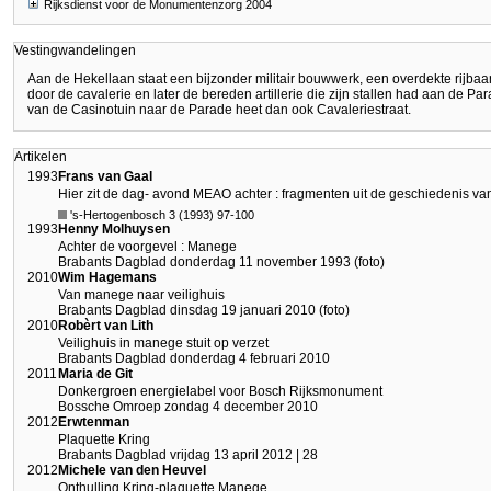
Rijksdienst voor de Monumentenzorg 2004
Vestingwandelingen
Aan de Hekellaan staat een bijzonder militair bouwwerk, een overdekte rijb
door de cavalerie en later de bereden artillerie die zijn stallen had aan de Par
van de Casinotuin naar de Parade heet dan ook Cavaleriestraat.
Artikelen
1993
Frans van Gaal
Hier zit de dag- avond MEAO achter : fragmenten uit de geschiedenis 
's-Hertogenbosch 3 (1993) 97-100
1993
Henny Molhuysen
Achter de voorgevel : Manege
Brabants Dagblad donderdag 11 november 1993 (foto)
2010
Wim Hagemans
Van manege naar veilighuis
Brabants Dagblad dinsdag 19 januari 2010 (foto)
2010
Robèrt van Lith
Veilighuis in manege stuit op verzet
Brabants Dagblad donderdag 4 februari 2010
2011
Maria de Git
Donkergroen energielabel voor Bosch Rijksmonument
Bossche Omroep zondag 4 december 2010
2012
Erwtenman
Plaquette Kring
Brabants Dagblad vrijdag 13 april 2012 | 28
2012
Michele van den Heuvel
Onthulling Kring-plaquette Manege