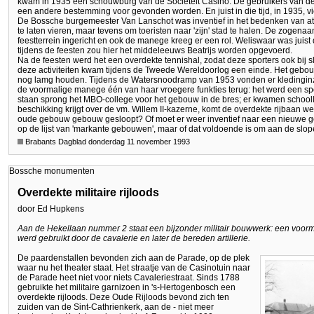
kwam in 1935 een schouwburg van de Sociëteit Casino. De gebruikers van de
een andere bestemming voor gevonden worden. En juist in die tijd, in 1935, vi
De Bossche burgemeester Van Lanschot was inventief in het bedenken van att
te laten vieren, maar tevens om toeristen naar 'zijn' stad te halen. De zogen
feestterrein ingericht en ook de manege kreeg er een rol. Weliswaar was ju
tijdens de feesten zou hier het middeleeuws Beatrijs worden opgevoerd.
Na de feesten werd het een overdekte tennishal, zodat deze sporters ook bij s
deze activiteiten kwam tijdens de Tweede Wereldoorlog een einde. Het gebou
nog lamg houden. Tijdens de Watersnoodramp van 1953 vonden er kledinginza
de voormalige manege één van haar vroegere funkties terug: het werd een sp
staan sprong het MBO-college voor het gebouw in de bres; er kwamen schoollo
beschikking krijgt over de vm. Willem II-kazerne, komt de overdekte rijbaan w
oude gebouw gebouw gesloopt? Of moet er weer inventief naar een nieuwe g
op de lijst van 'markante gebouwen', maar of dat voldoende is om aan de sl
Brabants Dagblad donderdag 11 november 1993
Bossche monumenten
Overdekte militaire rijloods
door Ed Hupkens
Aan de Hekellaan nummer 2 staat een bijzonder militair bouwwerk: een voor
werd gebruikt door de cavalerie en later de bereden artillerie.
De paardenstallen bevonden zich aan de Parade, op de plek
waar nu het theater staat. Het straatje van de Casinotuin naar
de Parade heet niet voor niets Cavaleriestraat. Sinds 1788
gebruikte het militaire garnizoen in 's-Hertogenbosch een
overdekte rijloods. Deze Oude Rijloods bevond zich ten
zuiden van de Sint-Cathrienkerk, aan de - niet meer