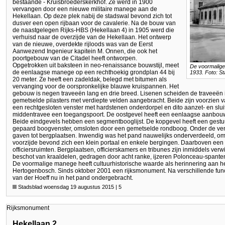
bestaande - Kruisbroederskerkhof. Ze werd in 1900
vervangen door een nieuwe militaire manege aan de
Hekellaan. Op deze plek nabij de stadswal bevond zich tot
dusver een open rijbaan voor de cavalerie. Na de bouw van
de naastgelegen Rijks-HBS (Hekellaan 4) in 1905 werd die
verhuisd naar de overzijde van de Hekellaan. Het ontwerp
van de nieuwe, overdekte rijloods was van de Eerst
Aanwezend Ingenieur kapitein M. Onnen, die ook het
poortgebouw van de Citadel heeft ontworpen.
Opgetrokken uit baksteen in neo-renaissance bouwstijl, meet
De voormalige
de eenlaagse manege op een rechthoekig grondplan 44 bij
1933. Foto: St
20 meter. Ze heeft een zadeldak, belegd met bitumen als
vervanging voor de oorspronkelijke blauwe kruispannen. Het
gebouw is negen traveeën lang en drie breed. Lisenen scheiden de traveeën 
gemetselde pilasters met verdiepte velden aangebracht. Beide zijn voorzien va
een rechtgesloten venster met hardstenen onderdorpel en dito aanzet- en slui
middentravee een toegangspoort. De oostgevel heeft een eenlaagse aanbouw uit 
Beide eindgevels hebben een segmentbooglijst. De kopgevel heeft een gestu
gepaard boogvenster, omsloten door een gemetselde rondboog. Onder de vens
gaven tot bergplaatsen. Inwendig was het pand nauwelijks onderverdeeld, omda
voorzijde bevond zich een klein portaal en enkele bergingen. Daarboven een
officiersruimten. Bergplaatsen, officierskamers en tribunes zijn inmiddels verw
beschot van kraaldelen, gedragen door acht ranke, ijzeren Polonceau-spante
De voormalige manege heeft cultuurhistorische waarde als herinnering aan het 
Hertogenbosch. Sinds oktober 2001 een rijksmonument. Na verschillende funct
van der Hoeff nu in het pand ondergebracht.
Stadsblad woensdag 19 augustus 2015 | 5
Rijksmonument
Hekellaan 2