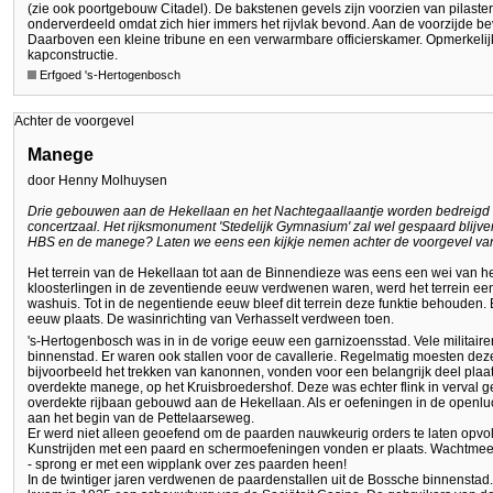
(zie ook poortgebouw Citadel). De bakstenen gevels zijn voorzien van pilaste
onderverdeeld omdat zich hier immers het rijvlak bevond. Aan de voorzijde be
Daarboven een kleine tribune en een verwarmbare officierskamer. Opmerkelijk
kapconstructie.
Erfgoed 's-Hertogenbosch
Achter de voorgevel
Manege
door Henny Molhuysen
Drie gebouwen aan de Hekellaan en het Nachtegaallaantje worden bedreig
concertzaal. Het rijksmonument 'Stedelijk Gymnasium' zal wel gespaard blijve
HBS en de manege? Laten we eens een kijkje nemen achter de voorgevel van
Het terrein van de Hekellaan tot aan de Binnendieze was eens een wei van he
kloosterlingen in de zeventiende eeuw verdwenen waren, werd het terrein ee
washuis. Tot in de negentiende eeuw bleef dit terrein deze funktie behouden
eeuw plaats. De wasinrichting van Verhasselt verdween toen.
's-Hertogenbosch was in in de vorige eeuw een garnizoensstad. Vele milita
binnenstad. Er waren ook stallen voor de cavallerie. Regelmatig moesten de
bijvoorbeeld het trekken van kanonnen, vonden voor een belangrijk deel plaat
overdekte manege, op het Kruisbroedershof. Deze was echter flink in verval 
overdekte rijbaan gebouwd aan de Hekellaan. Als er oefeningen in de openlu
aan het begin van de Pettelaarseweg.
Er werd niet alleen geoefend om de paarden nauwkeurig orders te laten opvo
Kunstrijden met een paard en schermoefeningen vonden er plaats. Wachtmees
- sprong er met een wipplank over zes paarden heen!
In de twintiger jaren verdwenen de paardenstallen uit de Bossche binnenstad