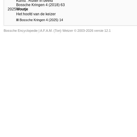
Kunst : Ruiter in beeld
Bossche Kringen 4 (2018) 63
2025
Woutje
Het hoofd van de keizer
Bossche Kringen 4 (2025) 14
Bossche Encyclopedie |
A.F.A.M. (Ton) Wetzer © 2003-2026 versie 12.1