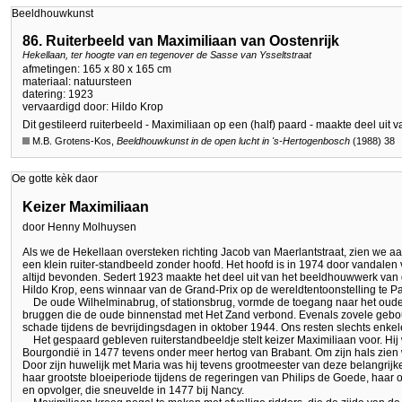
Beeldhouwkunst
86. Ruiterbeeld van Maximiliaan van Oostenrijk
Hekellaan, ter hoogte van en tegenover de Sasse van Ysseltstraat
afmetingen: 165 x 80 x 165 cm
materiaal: natuursteen
datering: 1923
vervaardigd door: Hildo Krop
Dit gestileerd ruiterbeeld - Maximiliaan op een (half) paard - maakte deel uit
M.B. Grotens-Kos,
Beeldhouwkunst in de open lucht in
's-Hertogenbosch
(1988) 38
Oe gotte kèk daor
Keizer Maximiliaan
door Henny Molhuysen
Als we de Hekellaan oversteken richting Jacob van Maerlantstraat, zien we aa
een klein ruiter-standbeeld zonder hoofd. Het hoofd is in 1974 door vandalen ve
altijd bevonden. Sedert 1923 maakte het deel uit van het beeldhouwwerk van
Hildo Krop, eens winnaar van de Grand-Prix op de wereldtentoonstelling te Par
De oude Wilhelminabrug, of stationsbrug, vormde de toegang naar het oud
bruggen die de oude binnenstad met Het Zand verbond. Evenals zovele gebo
schade tijdens de bevrijdingsdagen in oktober 1944. Ons resten slechts enk
Het gespaard gebleven ruiterstandbeeldje stelt keizer Maximiliaan voor. Hij
Bourgondië in 1477 tevens onder meer hertog van Brabant. Om zijn hals zien
Door zijn huwelijk met Maria was hij tevens grootmeester van deze belangrij
haar grootste bloeiperiode tijdens de regeringen van Philips de Goede, haar op
en opvolger, die sneuvelde in 1477 bij Nancy.