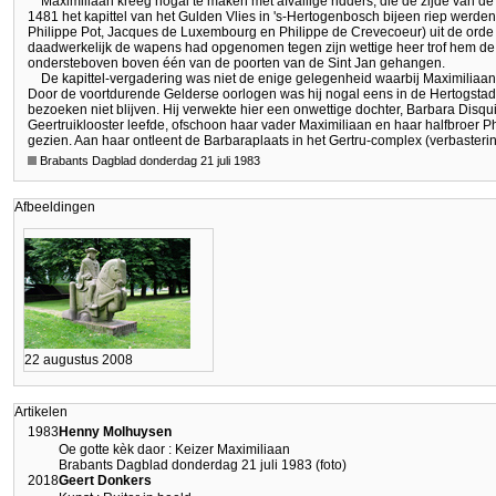
Maximiliaan kreeg nogal te maken met afvallige ridders, die de zijde van d
1481 het kapittel van het Gulden Vlies in 's-Hertogenbosch bijeen riep werden
Philippe Pot, Jacques de Luxembourg en Philippe de Crevecoeur) uit de orde
daadwerkelijk de wapens had opgenomen tegen zijn wettige heer trof hem de
ondersteboven boven één van de poorten van de Sint Jan gehangen.
De kapittel-vergadering was niet de enige gelegenheid waarbij Maximiliaan
Door de voortdurende Gelderse oorlogen was hij nogal eens in de Hertogsta
bezoeken niet blijven. Hij verwekte hier een onwettige dochter, Barbara Disquis
Geertruiklooster leefde, ofschoon haar vader Maximiliaan en haar halfbroer
gezien. Aan haar ontleent de Barbaraplaats in het Gertru-complex (verbasteri
Brabants Dagblad donderdag 21 juli 1983
Afbeeldingen
22 augustus 2008
Artikelen
1983
Henny Molhuysen
Oe gotte kèk daor : Keizer Maximiliaan
Brabants Dagblad donderdag 21 juli 1983 (foto)
2018
Geert Donkers